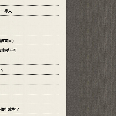
第一等人
界讀書日）
來非變不可
麼？
，修行就對了