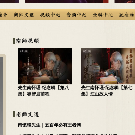
先生南怀瑾·纪念辑【第八
先生南怀瑾·纪念辑【第七
集】睿智启前程
集】江山故人情
南懷瑾先生｜五百年必有王者興