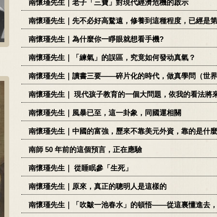
南懷瑾先生｜老子「三寶」對現代經濟危機的啟示
南懷瑾先生｜先不必好高騖遠，修養到這種程度，已經是
南懷瑾先生｜為什麼你一睜眼就想看手機?
南懷瑾先生｜「練氣」的誤區，究竟如何發动真氣？
南懷瑾先生｜讀書三要——碎片化的時代，做真學問（世
南懷瑾先生｜ 現代孩子教育的一個大問題，依我的看法將
南懷瑾先生｜風暴已至，這一卦象，同國運相關
南懷瑾先生｜中國的富強，歷來不靠美元外資，靠的是什
南師 50 年前的這個預言，正在應驗
南懷瑾先生｜ 從睡眠參「生死」
南懷瑾先生｜原來，真正的聰明人是這樣的
南懷瑾先生｜「吹皺一池春水」的頓悟——從這裏懂進去