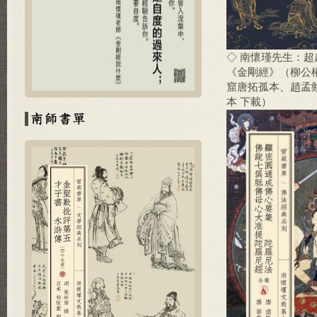
◇ 南懷瑾先生：
《金剛經》（柳公
窟唐拓孤本、趙孟
本 下載）