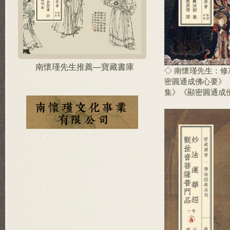
南懷瑾先生推薦—寶藏書庫
◇ 南懷瑾先生：
密圓通成佛心要》
集》《顯密圓通成