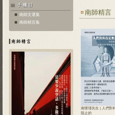
南師精言
南師文選集
南師精言集
南懷瑾先生 | 人們
阻止的