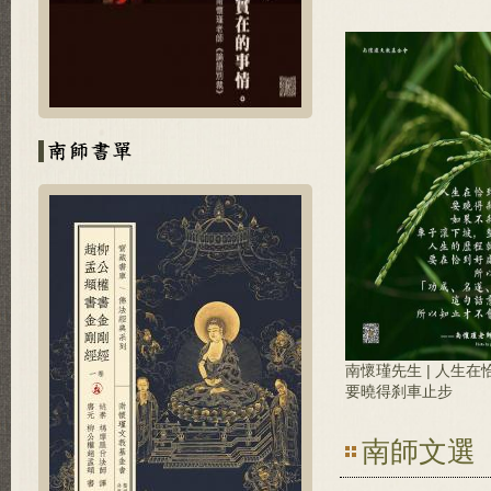
南懷瑾先生 | 人生
要曉得刹車止步
南師文選