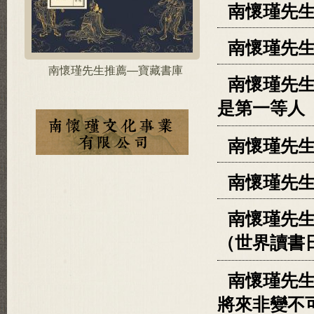
南懷瑾先
南懷瑾先
南懷瑾先生推薦—寶藏書庫
南懷瑾先
是第一等人
南懷瑾先生
南懷瑾先
南懷瑾先
（世界讀書
南懷瑾先生
將來非變不