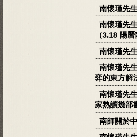
南懷瑾先
南懷瑾先
（3.18 陽
南懷瑾先
南懷瑾先
弈的東方解
南懷瑾先生
家熟讀幾部
南師關於