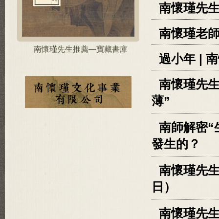
南懷瑾先生
南懷瑾老師
南懷瑾先生推薦—寶藏書庫
過小年 |
南懷瑾先生
薄”
南師解密“
發生的？
南懷瑾先生
日）
南懷瑾先生