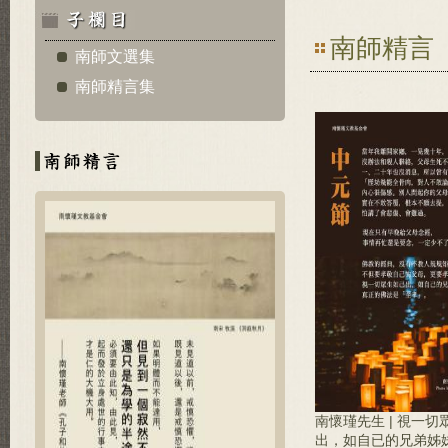
南師精言
南師文選集
南師精言集
南懷瑾先生 | 視一切
出，如自已的兄弟姊