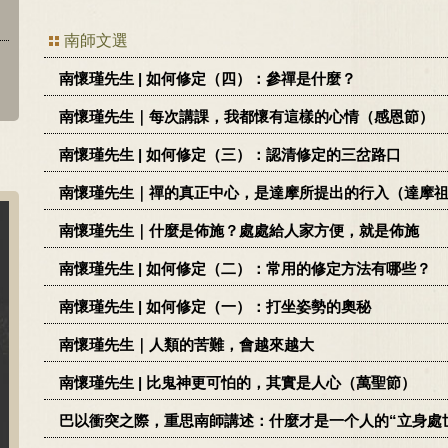
南師文選
南懷瑾先生 | 如何修定（四）：參禪是什麼？
南懷瑾先生｜每次講課，我都懷有這樣的心情（感恩節）
南懷瑾先生 | 如何修定（三）：認清修定的三岔路口
南懷瑾先生｜禪的真正中心，是達摩所提出的行入（達摩
南懷瑾先生｜什麼是佈施？處處給人家方便，就是佈施
南懷瑾先生 | 如何修定（二）：常用的修定方法有哪些？
南懷瑾先生 | 如何修定（一）：打坐姿勢的奧秘
南懷瑾先生｜人類的苦難，會越來越大
南懷瑾先生 | 比鬼神更可怕的，其實是人心（萬聖節）
巴以衝突之際，重思南師講述：什麼才是一个人的“立身處