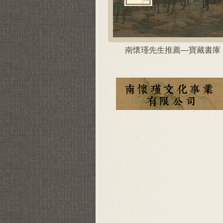
南懷瑾先生推薦—寶藏書庫