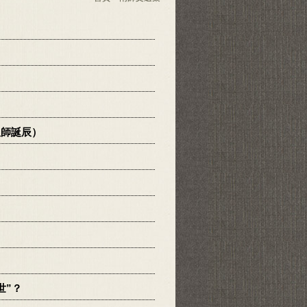
祖師誕辰）
世”？