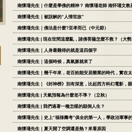
南懷瑾先生｜什麼是學佛的精神？ 南懷瑾老師 南怀瑾文教
南懷瑾先生｜被誤解的“人情世故”
南懷瑾先生｜佛法是什麼?至孝而已（中元節）
南懷瑾先生 | 現在世間這麼亂，諸佛菩薩怎麼不救？（大
南懷瑾先生｜人身最難得的就是這四個字
南懷瑾先生｜這個時候，真氣脈就來了
南懷瑾先生｜幾千年來，老百姓能安居樂業的時代，實在
南懷瑾先生｜《封神榜》別有深意，比起西方科幻電影，
南懷瑾先生 | 天氣預報為什麼老不準？（立秋）
南懷瑾先生 | 我們過著一種怎樣的顛倒人生？
南懷瑾先生｜史上“福祿壽考”俱全的第一人，學政治軍事
南懷瑾先生｜夏天開了空調還是熱？來看原因