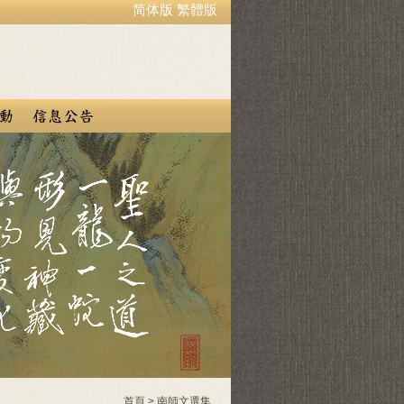
简体版
繁體版
首頁
>
南師文選集