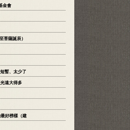
基金會
勢至菩薩誕辰）
太短暫、太少了
眼光遠大得多
的最好榜樣（建