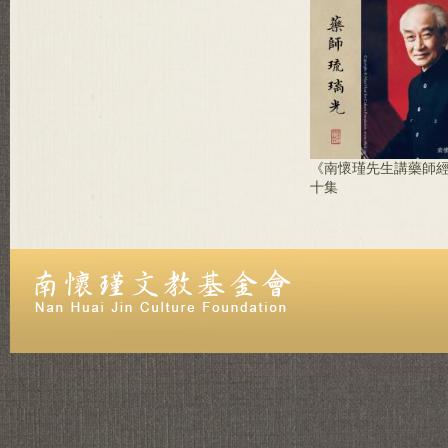
《南懷瑾先生講藥師
十集