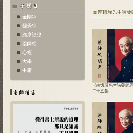
南懷瑾先生講藥
金剛經
圓覺經
維摩詰經
藥師經
心經
大學
中庸
《南懷瑾先生講藥師
二十五集