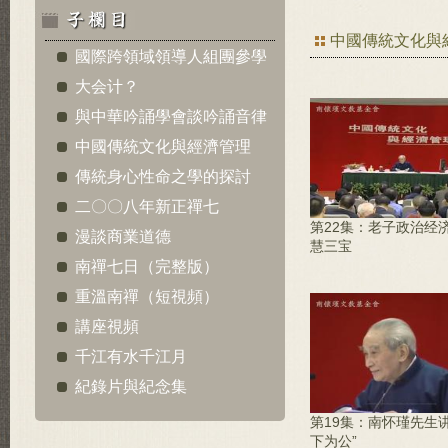
中國傳統文化與
國際跨領域領導人組團參學
大会计？
與中華吟誦學會談吟誦音律
中國傳統文化與經濟管理
傳統身心性命之學的探討
二〇〇八年新正禪七
第22集：老子政治经
漫談商業道德
慧三宝
南禪七日（完整版）
重溫南禪（短視頻）
講座視頻
千江有水千江月
紀錄片與紀念集
第19集：南怀瑾先生讲
下为公”