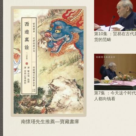
第10集 ：贸易在古代
货的范畴
第7集 ：今天这个时
人都向钱看
南懷瑾先生推薦—寶藏書庫