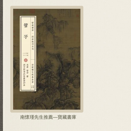
南懷瑾先生推薦—寶藏書庫