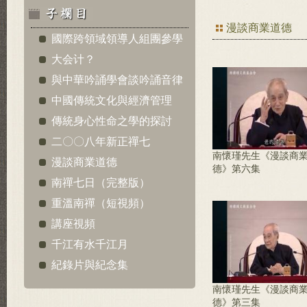
漫談商業道德
國際跨領域領導人組團參學
大会计？
與中華吟誦學會談吟誦音律
中國傳統文化與經濟管理
傳統身心性命之學的探討
二〇〇八年新正禪七
南懷瑾先生《漫談商
漫談商業道德
德》第六集
南禪七日（完整版）
重溫南禪（短視頻）
講座視頻
千江有水千江月
紀錄片與紀念集
南懷瑾先生《漫談商
德》第三集