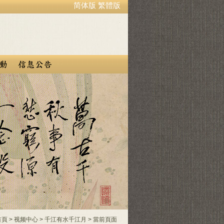
简体版
繁體版
首頁
>
视频中心
>
千江有水千江月
> 當前頁面