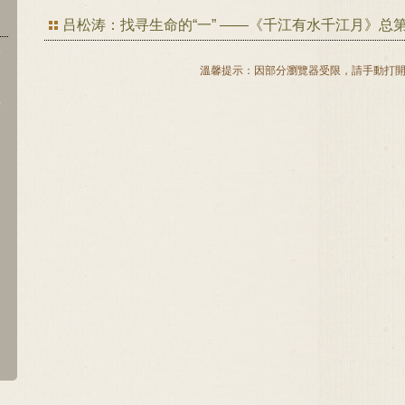
吕松涛：找寻生命的“一” ——《千江有水千江月》总第 
學
溫馨提示：因部分瀏覽器受限，請手動打
律