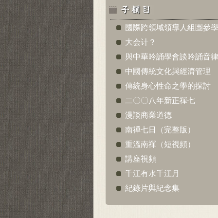
國際跨領域領導人組團參
大会计？
與中華吟誦學會談吟誦音
中國傳統文化與經濟管理
傳統身心性命之學的探討
二〇〇八年新正禪七
漫談商業道德
南禪七日（完整版）
重溫南禪（短視頻）
講座視頻
千江有水千江月
紀錄片與紀念集