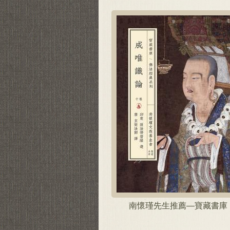
南懷瑾先生推薦—寶藏書庫