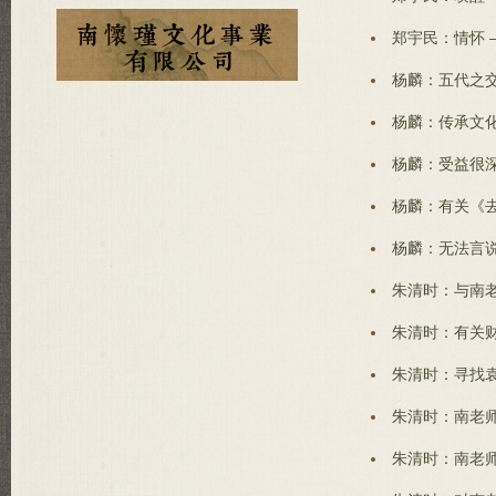
郑宇民：情怀 
杨麟：五代之交
杨麟：传承文化
杨麟：受益很深
杨麟：有关《去
杨麟：无法言说
朱清时：与南老
朱清时：有关财
朱清时：寻找袁
朱清时：南老师
朱清时：南老师