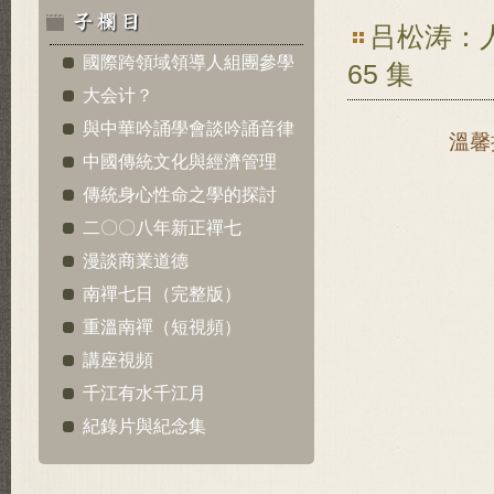
吕松涛：
國際跨領域領導人組團參學
65 集
大会计？
與中華吟誦學會談吟誦音律
溫馨
中國傳統文化與經濟管理
傳統身心性命之學的探討
二〇〇八年新正禪七
漫談商業道德
南禪七日（完整版）
重溫南禪（短視頻）
講座視頻
千江有水千江月
紀錄片與紀念集