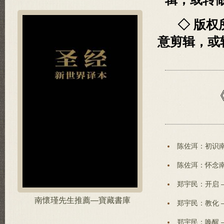
◇ 版
意剪辑，或
陈佐洱：初识南
陈佐洱：怀念南
郑宇民：开启 
南懷瑾先生推薦—寶藏書庫
郑宇民：教化 
郑宇民：唤醒 