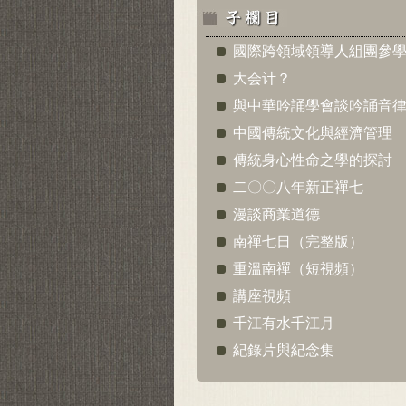
國際跨領域領導人組團參
大会计？
與中華吟誦學會談吟誦音
中國傳統文化與經濟管理
傳統身心性命之學的探討
二〇〇八年新正禪七
漫談商業道德
南禪七日（完整版）
重溫南禪（短視頻）
講座視頻
千江有水千江月
紀錄片與紀念集