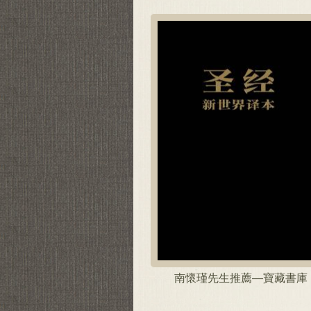
南懷瑾先生推薦—寶藏書庫