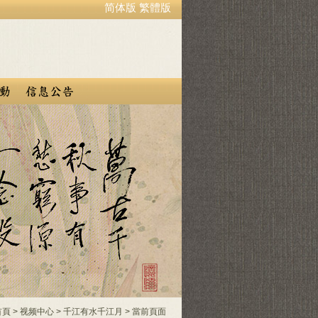
简体版
繁體版
首頁
>
视频中心
>
千江有水千江月
> 當前頁面