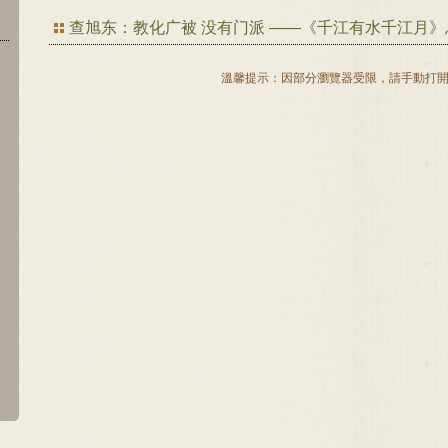
查旭东：教化广被 没有门派 ——《千江有水千江月》总
學
溫馨提示：因部分瀏覽器受限，請手動打
律