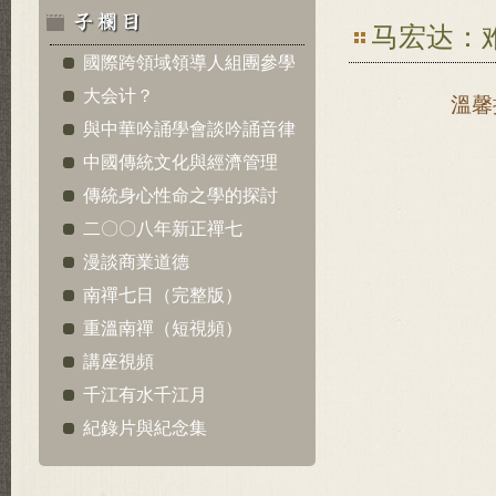
马宏达：
國際跨領域領導人組團參學
大会计？
溫馨
與中華吟誦學會談吟誦音律
中國傳統文化與經濟管理
傳統身心性命之學的探討
二〇〇八年新正禪七
漫談商業道德
南禪七日（完整版）
重溫南禪（短視頻）
講座視頻
千江有水千江月
紀錄片與紀念集