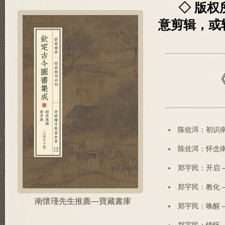
◇ 版
意剪辑，或
陈佐洱：初识南
陈佐洱：怀念南
郑宇民：开启 
郑宇民：教化 
南懷瑾先生推薦—寶藏書庫
郑宇民：唤醒 