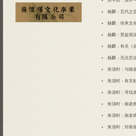
郑宇民：情怀 
杨麟：五代之交
杨麟：传承文化
杨麟：受益很深
杨麟：有关《去
杨麟：无法言说
朱清时：与南老
朱清时：有关财
朱清时：寻找袁
朱清时：南老师
朱清时：南老师
朱清时：对南老