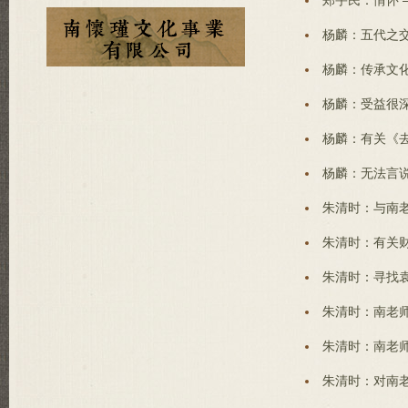
郑宇民：情怀 
杨麟：五代之交
杨麟：传承文化
杨麟：受益很深
杨麟：有关《去
杨麟：无法言说
朱清时：与南老
朱清时：有关财
朱清时：寻找袁
朱清时：南老师
朱清时：南老师
朱清时：对南老