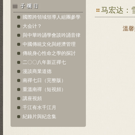
马宏达：
國際跨領域領導人組團參學
大会计？
溫馨
與中華吟誦學會談吟誦音律
中國傳統文化與經濟管理
傳統身心性命之學的探討
二〇〇八年新正禪七
漫談商業道德
南禪七日（完整版）
重溫南禪（短視頻）
講座視頻
千江有水千江月
紀錄片與紀念集