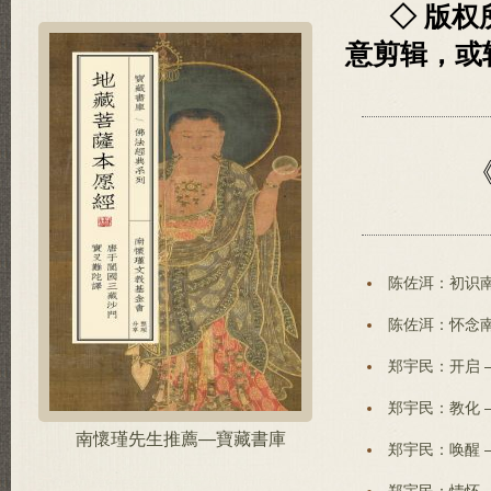
◇ 版
意剪辑，或
陈佐洱：初识南
陈佐洱：怀念南
郑宇民：开启 
郑宇民：教化 
南懷瑾先生推薦—寶藏書庫
郑宇民：唤醒 