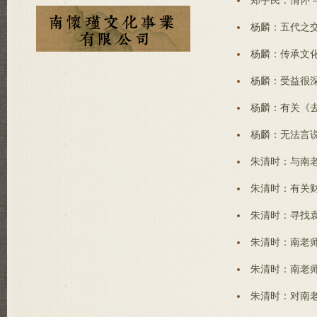
郑宇民：情怀 
杨麟：五代之交
杨麟：传承文化
杨麟：受益很深
杨麟：有关《去
杨麟：无法言说
朱清时：与南老
朱清时：有关财
朱清时：寻找袁
朱清时：南老师
朱清时：南老师
朱清时：对南老