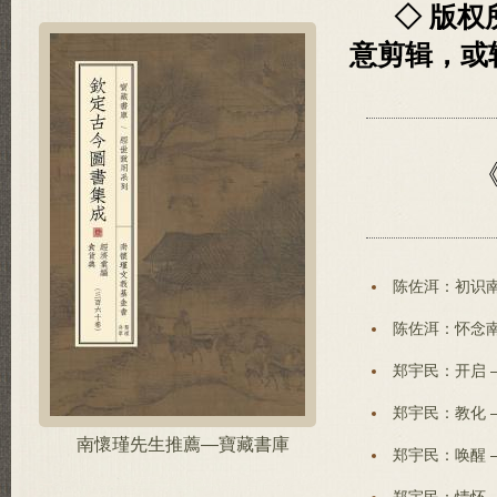
◇ 版
意剪辑，或
陈佐洱：初识南
陈佐洱：怀念南
郑宇民：开启 
郑宇民：教化 
南懷瑾先生推薦—寶藏書庫
郑宇民：唤醒 