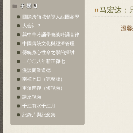
马宏达：
國際跨領域領導人組團參學
大会计？
溫馨
與中華吟誦學會談吟誦音律
中國傳統文化與經濟管理
傳統身心性命之學的探討
二〇〇八年新正禪七
漫談商業道德
南禪七日（完整版）
重溫南禪（短視頻）
講座視頻
千江有水千江月
紀錄片與紀念集