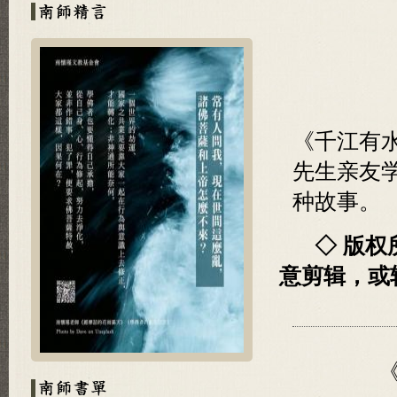
《千江有
先生亲友
种故事。
◇ 版
意剪辑，或