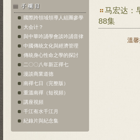
马宏达：
國際跨領域領導人組團參學
88集
大会计？
與中華吟誦學會談吟誦音律
溫馨
中國傳統文化與經濟管理
傳統身心性命之學的探討
二〇〇八年新正禪七
漫談商業道德
南禪七日（完整版）
重溫南禪（短視頻）
講座視頻
千江有水千江月
紀錄片與紀念集