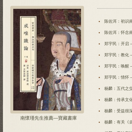
陈佐洱：初识南
陈佐洱：怀念南
郑宇民：开启 
郑宇民：教化 
郑宇民：唤醒 
郑宇民：情怀 
杨麟：五代之交
杨麟：传承文化
杨麟：受益很深
南懷瑾先生推薦—寶藏書庫
杨麟：有关《去