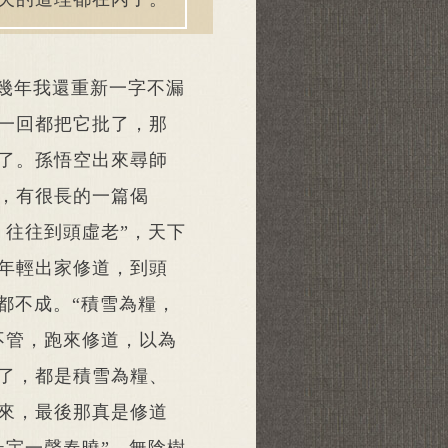
幾年我還重新一字不漏
一回都把它批了，那
了。孫悟空出來尋師
，有很長的一篇偈
，往往到頭虛老”，天下
年輕出家修道，到頭
都不成。“積雪為糧，
不管，跑來修道，以為
了，都是積雪為糧、
來，最後那真是修道