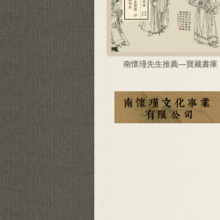
南懷瑾先生推薦—寶藏書庫