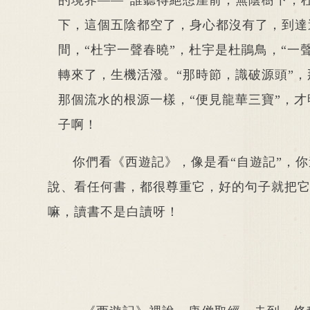
的境界——“誰聽得絕想崖前，無陰樹下，
下，這個五陰都空了，身心都沒有了，到達
間，“杜宇一聲春曉”，杜宇是杜鵑鳥，“一
轉來了，生機活潑。“那時節，識破源頭”
那個流水的根源一樣，“便見龍華三寶”，
子啊！
你們看《西遊記》，像是看“自遊記”，
說、看任何書，都很尊重它，好的句子就把
嘛，讀書不是白讀呀！