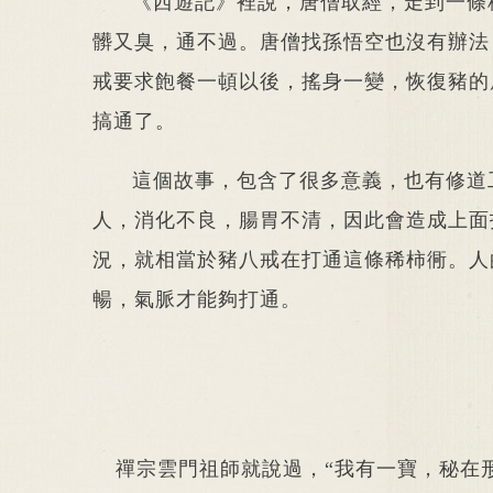
《西遊記》裡說，唐僧取經，走到一條
髒又臭，通不過。唐僧找孫悟空也沒有辦法
戒要求飽餐一頓以後，搖身一變，恢復豬的
搞通了。
這個故事，包含了很多意義，也有修道
人，消化不良，腸胃不清，因此會造成上面
況，就相當於豬八戒在打通這條稀柿衕。人
暢，氣脈才能夠打通。
禪宗雲門祖師就說過，“我有一寶，秘在