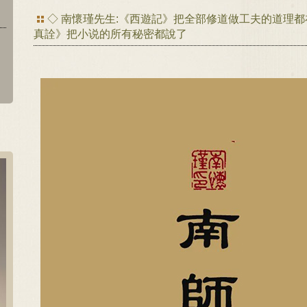
◇ 南懷瑾先生:《西遊記》把全部修道做工夫的道理
真詮》把小说的所有秘密都說了