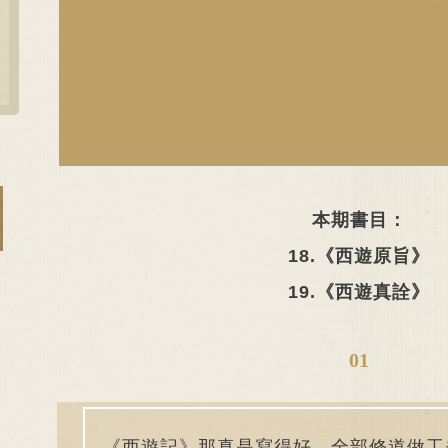
本期書目：
18.《西
遊
原旨》
19
.《西遊真詮》
01
《西遊記》那真是寫得好，全部修道做工