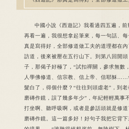
中國小說《西遊記》我看過四五遍，前
再看一遍，我很想拿起筆來，每一句話、每
真是寫得好，全部修道做工夫的道理都在內
訪道，後來被壓在五行山下。到第八回開頭
子，那偈子好極了，“試扣禪關，參求無數
人學佛修道、信宗教、信上帝、信耶穌……
髮白了，得個什麼？“往往到頭虛老”，到老
磨磚作鏡，誤了幾多年少”，年紀輕輕萬事
打坐啊、聽呼吸啊，或者是參話頭就是修道
磨磚作鏡。這一篇多好！好句子我把它背下