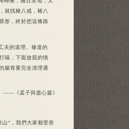
稀柿衕，幾百里地，又
，就找豬八戒，豬八
原形，終於把這條路
工夫的道理。修道的
打嗝，下面放屁的情
的腸胃要完全清理通
——《孟子與盡心篇》
形山”，我們大家都受形