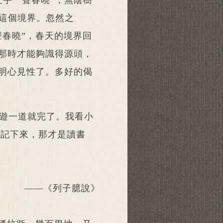
杜宇一聲春曉”，無陰樹
這個境界。忽然之
聲春曉”，春天的境界回
，那時才能夠識得源頭，
才明心見性了。多好的偈
你遊一道就完了。我看小
它記下來，那才是讀書
——《列子臆說》