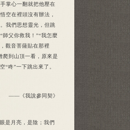
的手掌心一翻就把他壓在
孫悟空在裡頭沒有辦法，
來。我們思想靈光，但跳
“師父你救我！”“我怎麼
咒，觀音菩薩貼在那裡
僧爬到山頂一看，原來是
空“咚”一下跳出來了。
——《我說參同契》
眼是月亮，是陰；我們