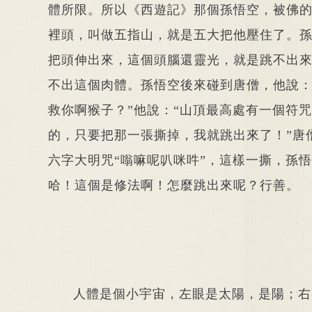
體所限。所以《西遊記》那個孫悟空，被佛
裡頭，叫做五指山，就是五大把他壓住了。
把頭伸出來，這個頭腦還靈光，就是跳不出
不出這個肉體。孫悟空後來碰到唐僧，他說：
救你啊猴子？”他說：“山頂最高處有一個符
的，只要把那一張撕掉，我就跳出來了！”唐
六字大明咒“嗡嘛呢叭咪吽”，這樣一撕，孫悟
哈！這個是修法啊！怎麼跳出來呢？行善。
人體是個小宇宙，左眼是太陽，是陽；右