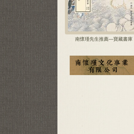
南懷瑾先生推薦—寶藏書庫