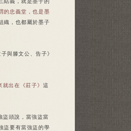
三結義，就是墨子的
謂的忠義堂，也是墨
組織，也都屬於墨子
孟子與滕文公、告子》
來就出在《莊子》
這
強盜頭說，當強盜當
強盜要有當強盜的學