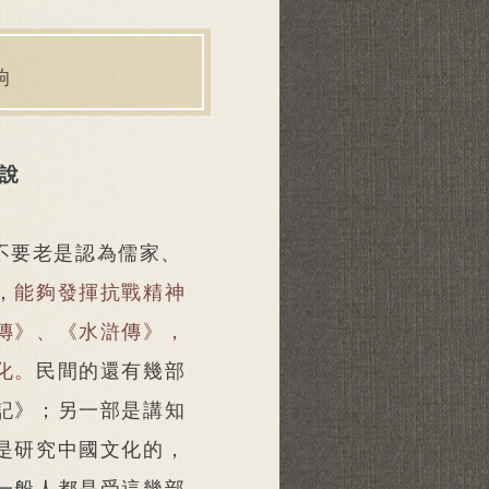
响
說
不要老是認為儒家、
，
能夠發揮抗戰精神
傳》、《水滸傳》，
化。
民間的還有幾部
記》；另一部是講知
是研究中國文化的，