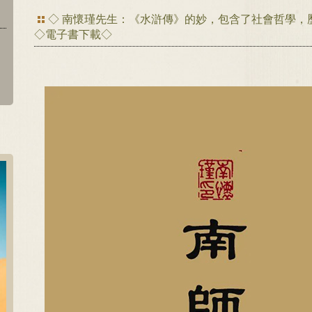
◇ 南懷瑾先生：《水滸傳》的妙，包含了社會哲學，
◇電子書下載◇