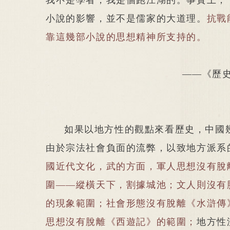
我不是學者，我是個跑江湖的。事實上，
小說的影響，並不是儒家的大道理。
抗戰
靠這幾部小說的思想精神所支持的。
——《歷
如果以地方性的觀點來看歷史，中國
由於宗法社會負面的流弊，以致地方派系
國近代文化，武的方面，軍人思想沒有脫
圍——縱橫天下，割據城池；文人則沒有
的現象範圍；社會形態沒有脫離《水滸傳
思想沒有脫離《西遊記》的範圍；
地方性