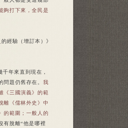
一般人都是受這幾部
能夠打下來，全民是
史的經驗（增訂本）》
幾千年來直到現在，
的問題仍舊存在。
我
離《三國演義》的範
脫離《儒林外史》中
》的範圍；一般人的
沒有脫離“他是哪裡