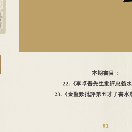
本期書目：
22.《李卓吾先生批評忠義
23.《金聖歎批評第五才子書水
01