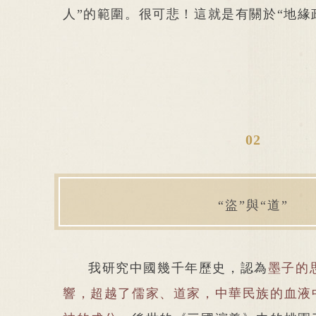
人”的範圍。很可悲！這就是有關於“地緣
02
“盜”與“道”
我研究中國幾千年歷史，認為
墨子的
響，超越了儒家、道家，中華民族的血液