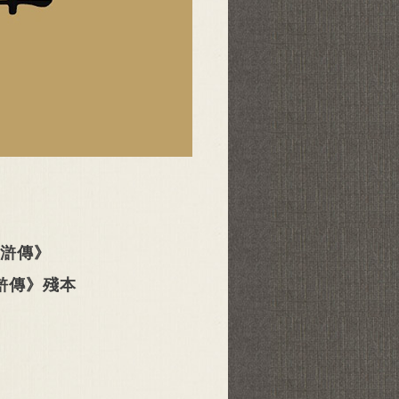
水滸傳》
滸傳》殘本