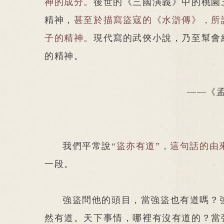
神的成分。
後世的《三國演義》中的桃園
精神，
甚至於描寫盜寇的《水滸傳》，所
子的精神。
現代寫的武俠小說，乃至幫會
的精神。
——《
我們平常說
“盜亦有道”，這句話的由
一段。
強盜問他的頭目，當強盜也有道嗎？
然有道。天下事情，哪裡有沒有道的？當