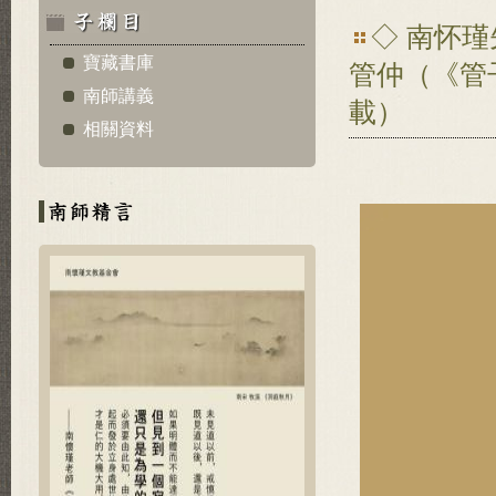
◇ 南怀
寶藏書庫
管仲（《管
南師講義
載）
相關資料