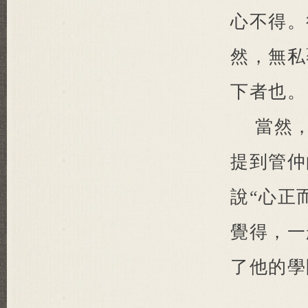
心不得。
然，無私
下者也。
當然
提到管仲
說“心正
覺得，一
了他的學