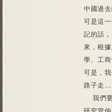
中國過去
可是這一
記的話，
來，根據
學、工商
可是，我
路子走…
我們
研究管仲