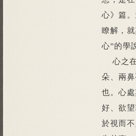
心》篇。
瞭解，就
心”的學
心之
朵、兩鼻
也。心處
好、欲望
於視而不