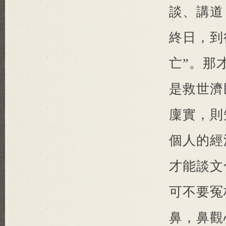
談、講道
終日，到
亡”。那
是救世濟
廩實，則
個人的經
才能談文
可不要冤
鼻，鼻觀