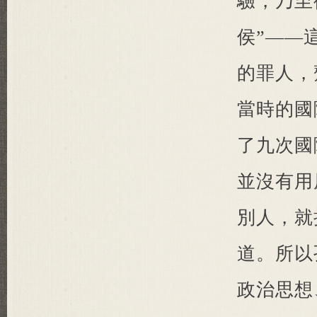
驗，乃至
侯”——
的罪人，
當時的國
了九次國
並沒有用
別人，就
道。所以
政治思想