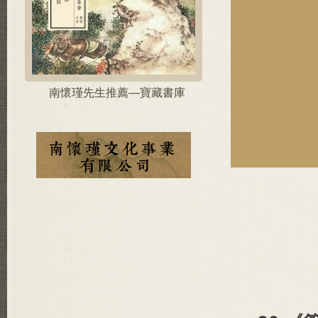
南懷瑾先生推薦—寶藏書庫