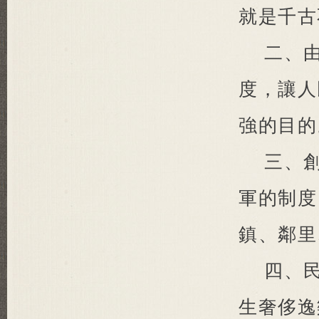
就是千古
二、
度，讓人
強的目的
三、
軍的制度
鎮、鄰里
四、
生奢侈逸