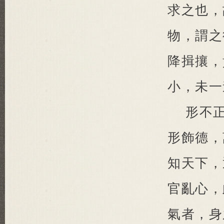
求之也，
物，謂之
降揖攘，
小，未一
形不
形飾德，
知天下，
官亂心，
氣者，身