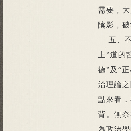
需要，大
陰影，破
五、
上”道的
德”及“
治理論之
點來看，
背。無奈
為政治學