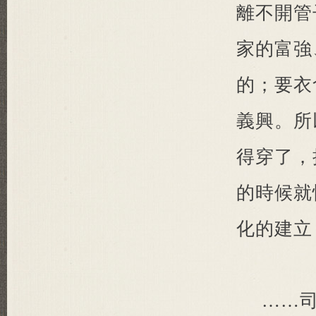
離不開管
家的富強
的；要衣
義興。所
得穿了，
的時候就
化的建立
……