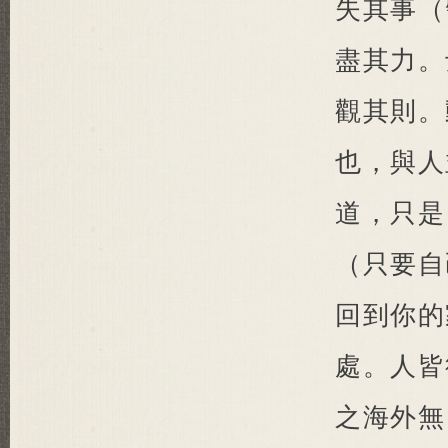
失其事（
盡其力。
觀其則。
也，與人
道，只是
（只要自
回到你的
處。人皆
之海外無