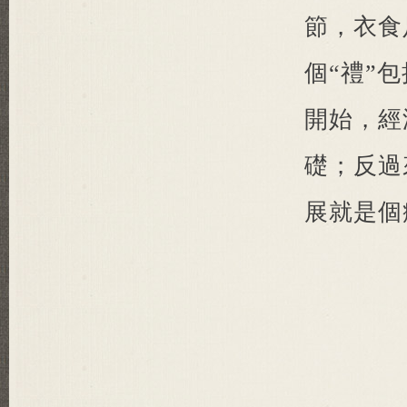
節，衣食
個“禮”
開始，經
礎；反過
展就是個