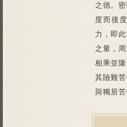
之德。密
度而後
力，即此
之量，周
相乘並隆
其險難苦
與獨居苦