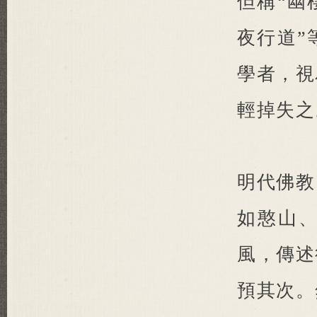
但稱“幽
夜行道”
學者，視
輕掉失
明代佛教
如憨山
風，傳述
預其次。