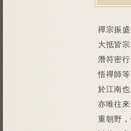
禪宗振盛
大抵皆宗
潛符密行
悟禪師等
於江南也
亦唯往來
重朝野，