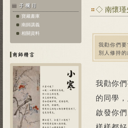
◇ 南懷
寶藏書庫
南師講義
相關資料
我勸你們要
別人修持的
我勸你們
的同學，
啟發你們
樣樣都好