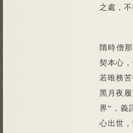
之處，不
隋時僧那
契本心，
若唯務苦
黑月夜履
界”，義
心出世，