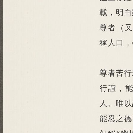
載，明白
尊者（又
稱人口
尊者苦行
行誼，
人。唯以
能忍之德