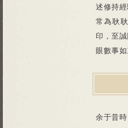
述修持經
常為耿
印，至誠
眼數事如
余于昔時