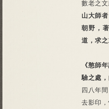
數老之文
山大師者
朝野，
道，求
《憨師年
驗之處，
四八年間
去影印，