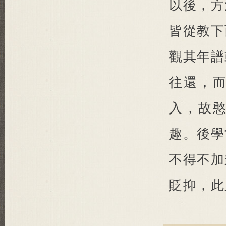
以後，方
皆從教下
觀其年譜
往還，
入，故
趣。後學
不得不加
貶抑，此