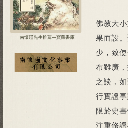
佛教大小
果而設。
南懷瑾先生推薦—寶藏書庫
少，致使
布雖廣，
之談，如
行實證事
限於史書
注重修證