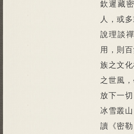
欽遲藏
人，或多
說理談
用，則百
族之文化
之世風，
放下一切
冰雪叢山
讀《密勒