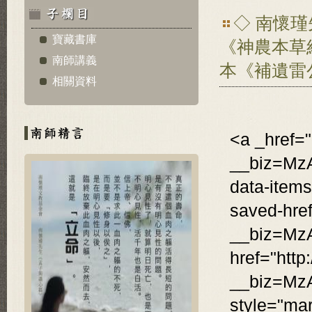
◇ 南懷
寶藏書庫
《神農本草
南師講義
本《補遺雷
相關資料
<a _href="
__biz=Mz
data-items
saved-href
__biz=Mz
href="http
__biz=Mz
style="mar