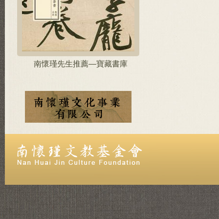
南懷瑾先生推薦—寶藏書庫