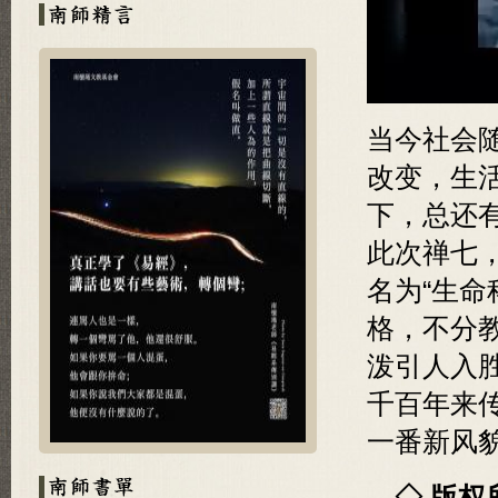
当今社会
改变，生
下，总还
此次禅七
名为“生命
格，不分
泼引人入
千百年来
一番新风
◇ 版