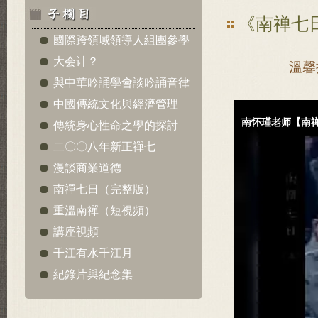
《南禅七
國際跨領域領導人組團參學
大会计？
溫馨
與中華吟誦學會談吟誦音律
中國傳統文化與經濟管理
傳統身心性命之學的探討
二〇〇八年新正禪七
漫談商業道德
南禪七日（完整版）
重溫南禪（短視頻）
講座視頻
千江有水千江月
紀錄片與紀念集