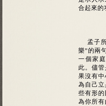
合起來的
孟子
樂”的兩
一個家
此。儘管
果沒有中
為自己立
些有形的
為你所有