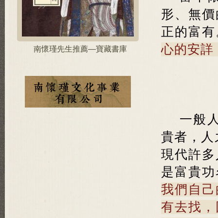
形、無價
正的富有
心的安詳
南懷瑾先生推薦—寶藏書庫
一般
貴者，人
現代許多
是富貴功
我們自己
有去找，