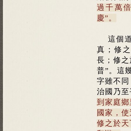
過千萬
慶”。
這個
真；修
長；修之
普”。這幾
字雖不同
治國乃至
到家庭鄉
國家，使
修之於天