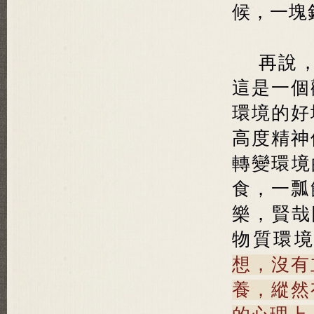
候，一塊
再說
這是一個
環境的好
高度精神
轉變環境
食，一瓢
樂，賢哉
物質環
想，沒有
養，縱然