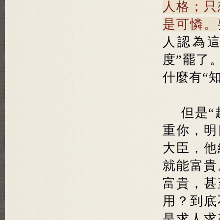
人格；只
是可憐。
人認為
度”罷了
什麼有“
但是“
重你，明
大臣，他
就能富貴
富貴，甚
用？到底
是求人求