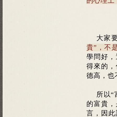
的心理上
大家
貴”，不
學問好，
得來的，
德高，也
所以“
的富貴，
言，因此