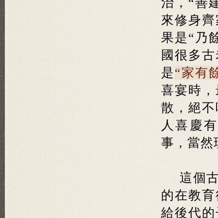
治，“善
來修身齊
果是“乃
國很多古
是
“家有
喜宴時，
散，絕不
人喜慶有
事，當然
這個
的在教育
給後代的