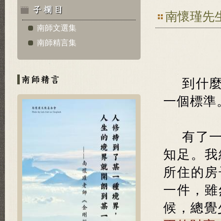
南懷瑾先生
南師文選集
南師精言集
到什
一個標準
有了
知足。我
所住的房
一件，雖
候，總覺