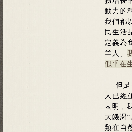
務增長
動力的
我們都
民生活
定義為
羊人。
似乎在
但是
人已經
表明，
大饑渴
類在自