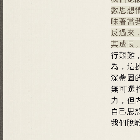
數思想
味著當
反過來
其成長
行艱難
為，這
深蒂固
無可選
力，但
自己思
我們脫