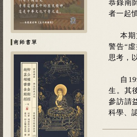
恭錄南
者一起
本期
警告“
思考，
自1
生。
其
參訪請
科學、