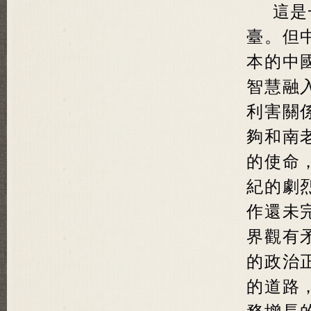
這是
臺。但
本的中
智慧融
利害關
夠和南
的使命
紀的劇
作還未
界觀有
的政治
的道路