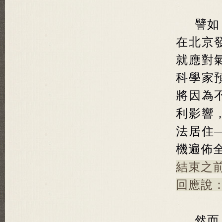
譬如
在北京
就應對
科學家
將因為
利影響
法居住
機遍佈
結束之
回應說
然而