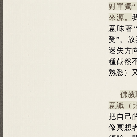
對單獨
來源。
意味著
受”。
迷失方
種截然
熟悉）
佛教
意識（
把自己
像冥想