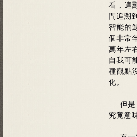
看，這
間追溯到
智能的
個非常
萬年左
自我可
種觀點
化。
但是
究竟意