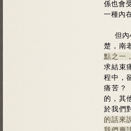
係也會
一種內
但內
楚，南
點之一
求結束
程中，
痛苦？
的，其
於我們
的話來
我們應