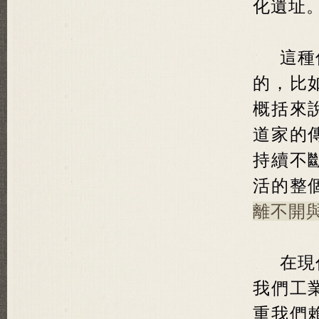
化遺址
這種
的，比
概括來
道家的
持續不
活的整
離不開
在現
我們工
重我們