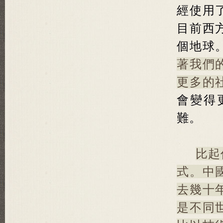
經使用
目前西
個地球
著我們
更多的
會變得
難。
比起
式。中
去幾十
是不同