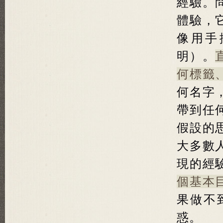
經驗。
體驗，
像用手
明）。
何標籤
何名字
帶到任
假設的
大多數
現的經
個基本
果做不
惑。