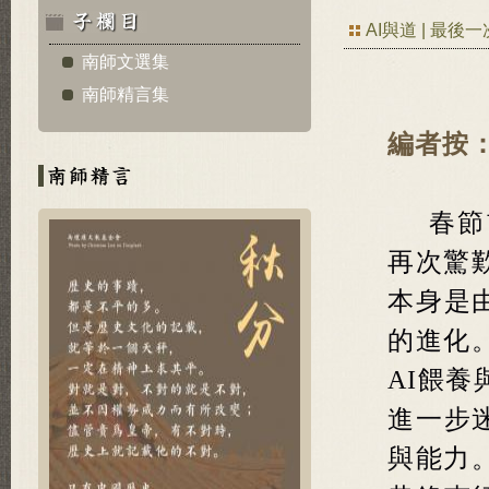
AI與道 | 最
南師文選集
南師精言集
編者按
春節
再次驚
本身是
的進化
AI餵
進一步
與能力