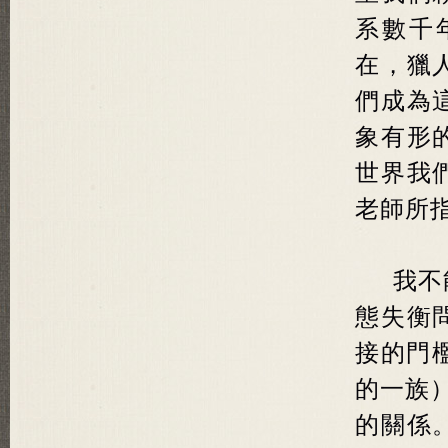
系數千
在，獵
們成為
象有形
世界我
老師所
我不
態失衡
接的門檻
的一族
的關係