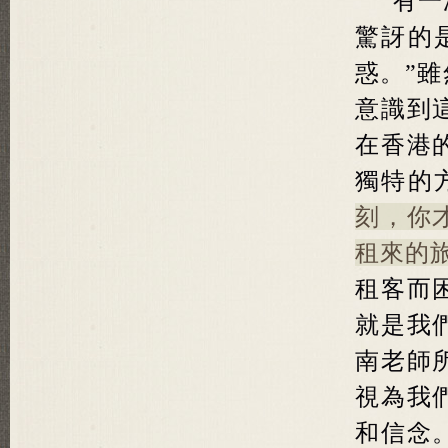
有一
驚訝的
惑。”
意識到
在香港
獨特的
刻，你
租來的
租客而
就是我
南老師
視為我
和信念