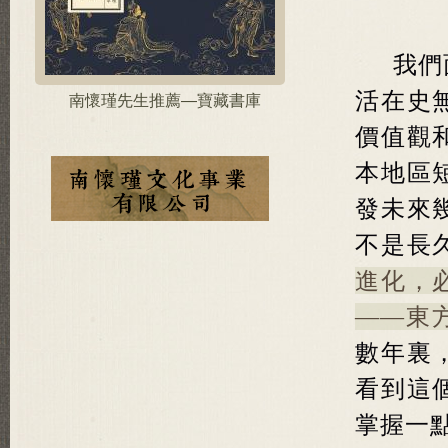
我們
活在史
南懷瑾先生推薦—寶藏書庫
價值觀
本地區
發未來
不是長
進化，
——東
數年裏
看到這
掌握一