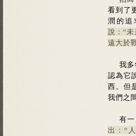
看到了
潤的追
說：“
遠大於
我多
認為它
西。但
我們之
有一
出：“