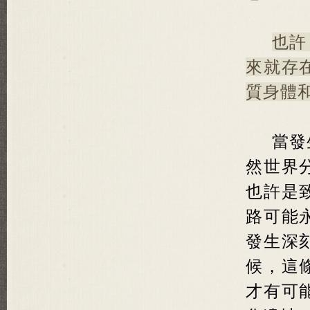
也許
來就存
質身體
當發
然世界
也許是
路可能
發生深
候，這
才有可