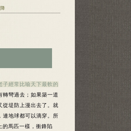
投降
老子經常比喻天下最軟的
有轉彎過去；如果築一道
又從堤防上漫出去了。就
，連地球都可以滴穿。所
上的馬匹一樣，衝鋒陷