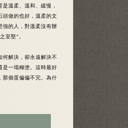
育是溫柔、溫和、緩慢，
石頭做的也好，溫柔的文
堅強的人，對溫柔沒有辦
之至堅”。
如何解決，卻永遠解決不
還是一塌糊塗。這時最好
，那個蛋偏偏不完。為什