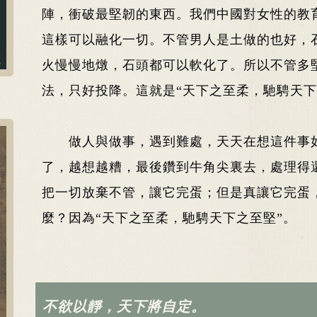
陣，衝破最堅韌的東西。我們中國對女性的教
這樣可以融化一切。不管男人是土做的也好，
火慢慢地燉，石頭都可以軟化了。所以不管多
法，只好投降。這就是“天下之至柔，馳騁天下
做人與做事，遇到難處，天天在想這件事
了，越想越糟，最後鑽到牛角尖裏去，處理得
把一切放棄不管，讓它完蛋；但是真讓它完蛋
麼？因為“天下之至柔，馳騁天下之至堅”。
不欲以靜，天下將自定。