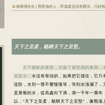
南懷瑾先生 | 再堅強的人，對溫柔也沒有辦法，只好
天下之至柔，馳騁天下之至堅。
天下最軟的東西，克服了最堅固的東西，
就是水。
水沒有骨頭的，如果把它擋住，它只
堤防，水則一聲不響慢慢等，等到水漲滿了，
是屋簷的水，從高處向下滴，滴一千年一萬年
以，“天下之至柔，馳騁天下之至堅”，像戰場