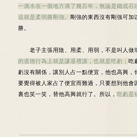
一滴水在一個地方滴了幾百年，無論是鐵或石
這就是柔弱勝剛強。
剛強的東西沒有剛強可加
勝。
老子主張用陰、用柔、用弱，不是叫人做
的道德行為上就是謙退禮讓，也就是吃虧；
吃
虧沒有關係，讓別人占一點便宜，他也高興，
要覺得被人家占了便宜而難過，只要想到他會
裏也笑一笑，替他高興就行了。所以，
吃虧是