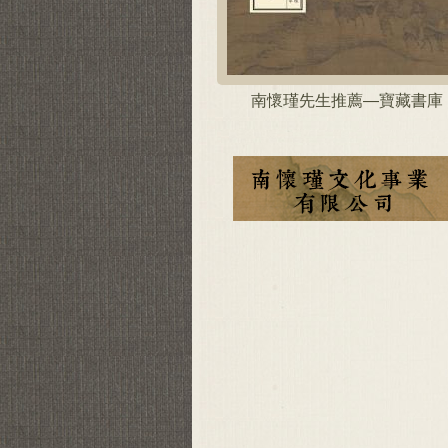
南懷瑾先生推薦—寶藏書庫