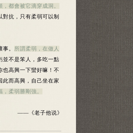
頭，都會被它滴穿成洞。
以對抗，只有柔弱可以制
壞事。
所謂柔弱，在做人
虧並不是笨人，多吃一點
你也高興一下蠻好嘛！不
因此而高興，自己坐在家
福，柔弱勝剛強。
——《老子他说》