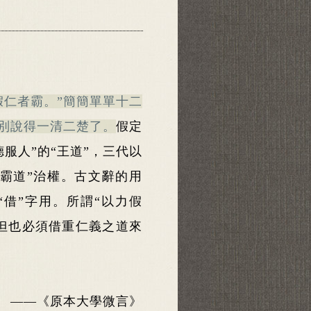
假仁者霸。”
簡簡單單十二
界別說得一清二
楚了。
假定
服人”的“王道”，三代以
“霸道”治權。古文辭的用
“借”字用。所謂“以力假
但也必須借重仁義之道來
——《原本大學微言》