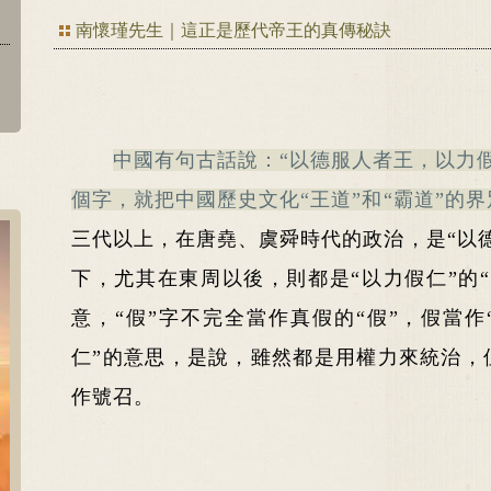
南懷瑾先生｜這正是歷代帝王的真傳秘訣
中國有句古話說：“以德服人者王，以力
個字，就把中國歷史文化“王道”和“霸道”的
三代以上，在唐堯、虞舜時代的政治，是“以德
下，尤其在東周以後，則都是“以力假仁”的
意，“假”字不完全當作真假的“假”，假當作
仁”的意思，是說，雖然都是用權力來統治，
作號召。