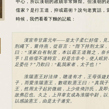
中心，所以漢朝的政績非常輝煌。但漢朝的
儒家？是行王道，抑或霸術？說句老實話，
時候，我們看看下麵的記載：
漢宣帝甘露元年——皇太子柔仁好儒，見
刑繩下，嘗侍燕，從容言：“陛下持刑太深，
曰：“漢家自有制度，本以霸王道雜之，奈
乎！且俗儒不達時宜，好是古非今，使人眩於
足委任？”乃歎曰：“亂我家者，太子也！”
淮陽憲王好法律，聰達有才，王母張婕
子，而愛淮陽憲王，數嗟歎憲王曰：“真我子
王，然用太子起於微細，上少依倚許氏，及即
故弗忍也。久之，上拜韋玄成為淮陽中尉，以
以感諭憲王，由是太子遂安。