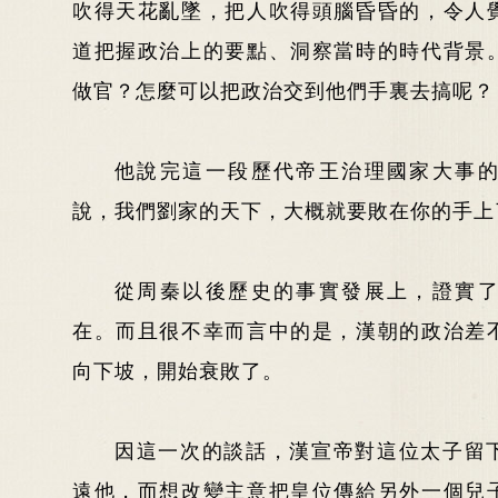
吹得天花亂墜，把人吹得頭腦昏昏的，令人
道把握政治上的要點、洞察當時的時代背景
做官？怎麼可以把政治交到他們手裏去搞呢？
他說完這一段歷代帝王治理國家大事
說，我們劉家的天下，大概就要敗在你的手上
從周秦以後歷史的事實發展上，證實
在。而且很不幸而言中的是，漢朝的政治差
向下坡，開始衰敗了。
因這一次的談話，漢宣帝對這位太子留
遠他，而想改變主意把皇位傳給另外一個兒