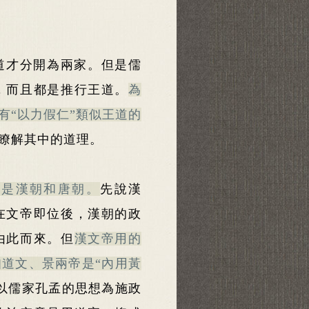
道才分開為兩家。但是儒
，而且都是推行王道。
為
有“以力假仁”類似王道的
瞭解其中的道理。
就是漢朝和唐朝。
先說漢
在文帝即位後，漢朝的政
由此而來。但
漢文帝用的
道文、景兩帝是“內用黃
以儒家孔孟的思想為施政