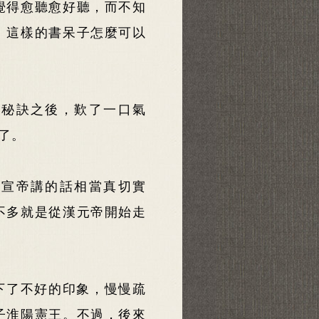
覺得愈聽愈好聽，而不知
。這樣的書呆子怎麼可以
的秘訣之後，歎了一口氣
了。
了宣帝講的話相當真切實
不多就是從漢元帝開始走
下了不好的印象，慢慢疏
子淮陽憲王。不過，後來