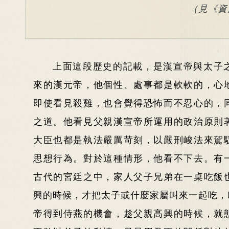
（見《資
上面這段歷史的記載，是漢宣帝與太子
來的漢元帝，他個性、處事都是軟軟的，心
即使看見殺雞，也會覺得恐怖而不忍心的，
之道。他看見父親漢宣帝所運用的政治原則
大臣也都是執法嚴厲苛刻，以嚴刑峻法來駕
思想行為。對於這種情形，他看不下去。有
古代的宮廷之中，家人父子兄弟在一桌吃飯
興的時候，才把太子或什麼家屬叫來一起吃，
帝得到侍燕的機會，趁父親高興的時候，就