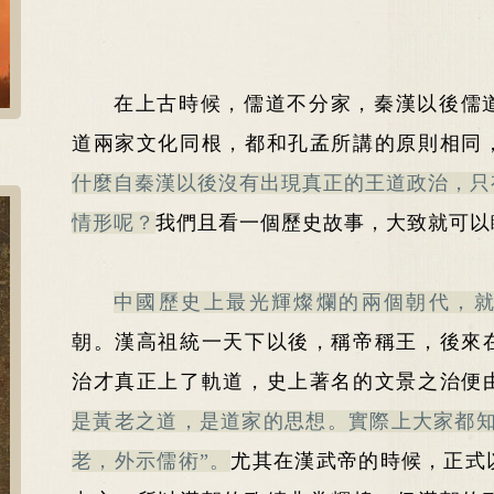
在上古時候，儒道不分家，秦漢以後儒
道兩家文化同根，都和孔孟所講的原則相同
什麼自秦漢以後沒有出現真正的王道政治，只
情形呢？
我們且看一個歷史故事，大致就可以
中國歷史上最光輝燦爛的兩個朝代，
朝。漢高祖統一天下以後，稱帝稱王，後來
治才真正上了軌道，史上著名的文景之治便
是黃老之道，是道家的思想。實際上大家都知
老，外示儒術”。
尤其在漢武帝的時候，正式