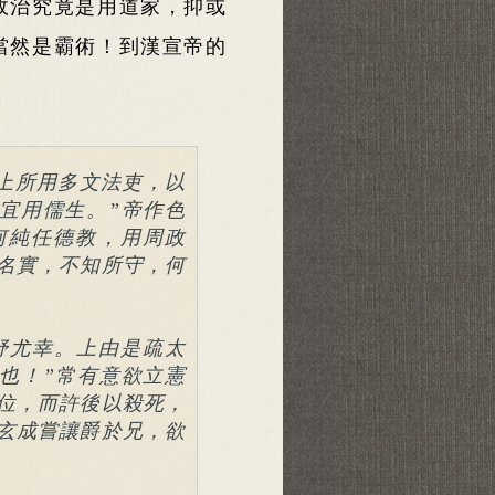
政治究竟是用道家，抑或
當然是霸術！到漢宣帝的
上所用多文法吏，以
宜用儒生。”帝作色
何純任德教，用周政
名實，不知所守，何
妤尤幸。上由是疏太
也！”常有意欲立憲
位，而許後以殺死，
玄成嘗讓爵於兄，欲