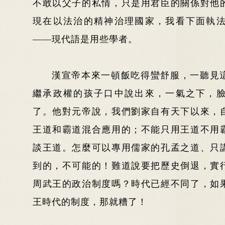
不敢以父子的私情，只是用君臣的關係對他
現在以法治的精神治理國家，我看下面執
——現代語是用些學者。
漢宣帝本來一頓飯吃得蠻舒服，一聽見
繼承政權的孩子口中說出來，一氣之下，
了。他對元帝說，我們劉家自有天下以來，
王道和霸道混合應用的；不能只用王道不用
談王道。怎麼可以專用儒家的孔孟之道、只
到的，不可能的！難道說要把歷史倒退，實
周武王的政治制度嗎？時代已經不同了，如
王時代的制度，那就糟了！