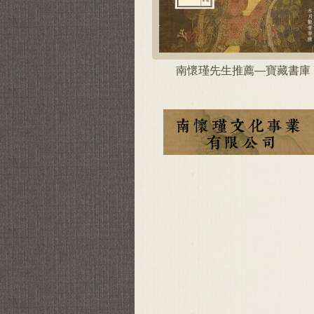
南懷瑾先生推薦—寶藏書庫