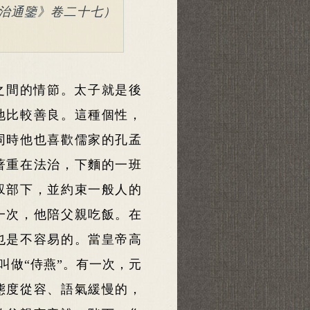
治通鑒》卷二十七）
之間的情節。太子就是後
地比較善良。這種個性，
同時他也喜歡儒家的孔孟
著重在法治，下麵的一班
馭部下，並約束一般人的
一次，他陪父親吃飯。在
也是不容易的。當皇帝高
叫做“侍燕”。有一次，元
態度從容、語氣緩慢的，