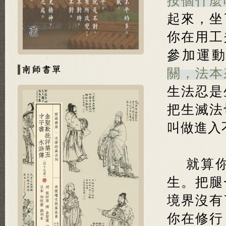
按個什麼
起來，坐
你在用工
參加運
關，法本
生法忍是
把生滅法
叫做進入
就算
生。把腿
境界沒有
你在修行