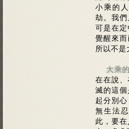
小乘的
劫。我們
可是在定
覺醒來而
所以不是
大乘
在在說、
滅的這個
起分別心
無生法
此，要在