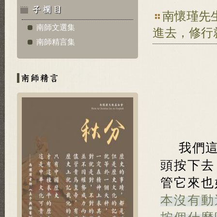
南懷瑾先
南師文選集
進去，修行
南師精言集
我們
頭按下去
管它來也
本沒有動