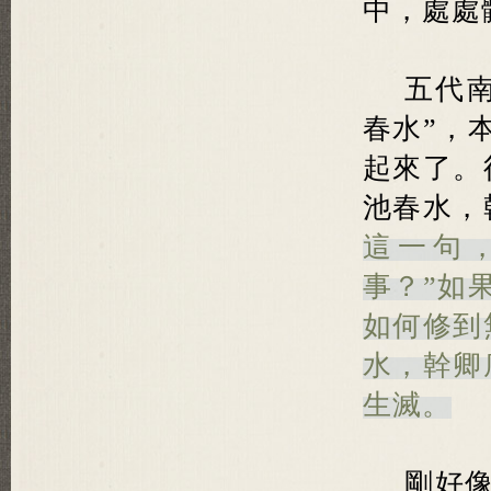
中，處處
五代
春水”，
起來了。
池春水，
這一句
事？”如
如何修到
水，幹卿
生滅。
剛好