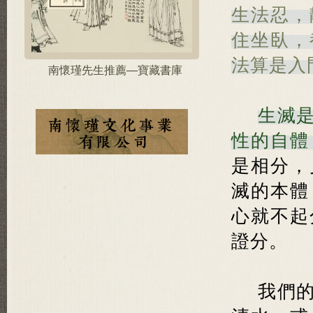
生法忍，
住坐臥，
法算是入
南懷瑾先生推薦—寶藏書庫
生滅
性的自體
是相分，
滅的本體
心就不起
證分。
我們