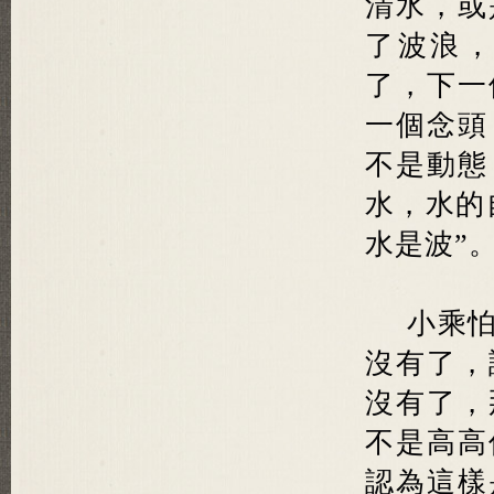
清水，或
了波浪
了，下一
一個念頭
不是動態
水，水的
水是波”
小乘
沒有了，
沒有了，
不是高高
認為這樣