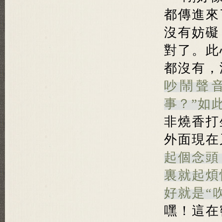
都傳進來
沒有妨礙
對了。此
都沒有，
吵鬧聲
事？”如
非燒香打
外面現在
起個念頭
裏就起煩
好就是“
嘿！這在