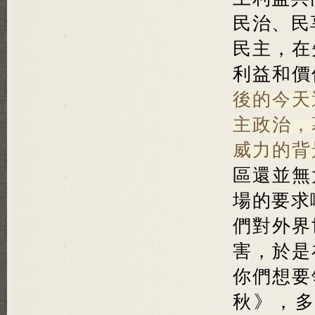
民治、民
民主，在
利益和價
後的今天
主政治，
威力的背
區還並無
場的要求
們對外界
害，於是
你們想要
秋》，