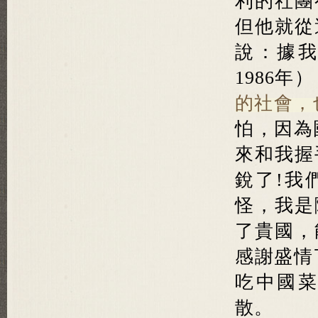
利的社團
但他就從
說：據
1986年
的社會，
怕，因為
來和我握
銳了!我
怪，我是
了貴國，
感謝盛情
吃中國
散。