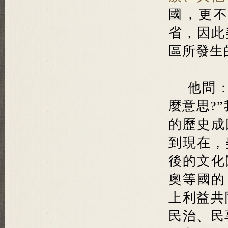
國，更
省，因此
區所發生
他問
麼意思?
的歷史成
到現在，
後的文化
奧等國的
上利益共
民治、民