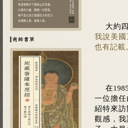
大約
我說美國
也有記載
在19
一位擔任
紹特來訪
觀感，我