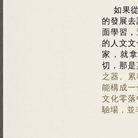
如果
的發展去
面學習，
的人文文
家，就
切，那是
之器。
累
能構成一
文化零落
驗場，並