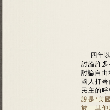
四年
討論許多
討論自由
國人打著
民主的呼
說是‘美
族、其他