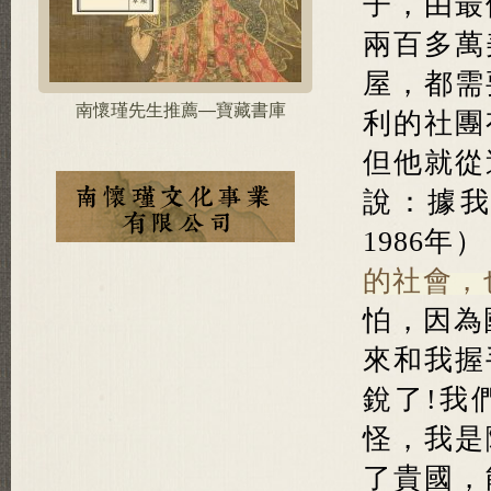
子，由最
兩百多萬
屋，都需
南懷瑾先生推薦—寶藏書庫
利的社團
但他就從
說：據
1986年
的社會，
怕，因為
來和我握
銳了!我
怪，我是
了貴國，