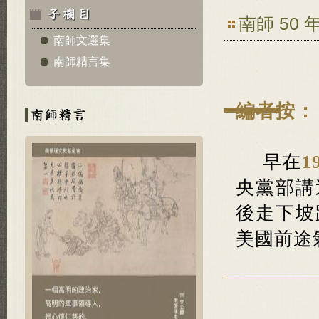
南師 50
南師文選集
南師精言集
編者按：
早在
1
央黨部講
後走下坡
美國前途