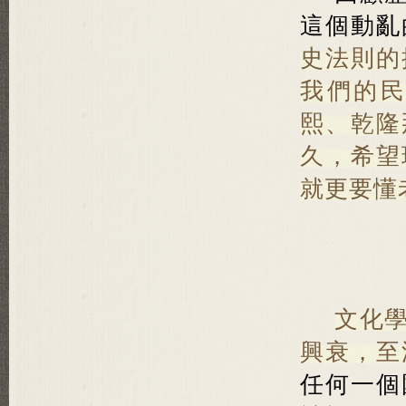
這個動亂
史法則的
我們的
熙、乾隆
久，希望
就更要懂
文化
興衰，至
任何一個