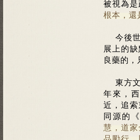
被視為是
根本，還
今後
展上的缺
良藥的，
東方
年來，
近，追索
同源的
慧，道家
品勵行，