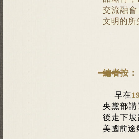
交流融會
文明的所
編者按：
早在
1
央黨部講
後走下坡
美國前途