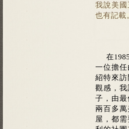
我說美國
也有記載
在19
一位擔任
紹特來訪
觀感，我
子，由最
兩百多萬
屋，都需