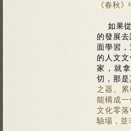
《春秋》
如果
的發展去
面學習，
的人文文
家，就
切，那是
之器。
累
能構成一
文化零落
驗場，並