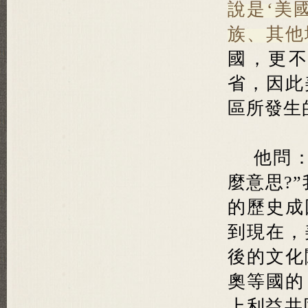
說是‘美
族、其他
國，更
省，因此
區所發生
他問
麼意思?
的歷史成
到現在，
後的文化
奧等國的
上利益共