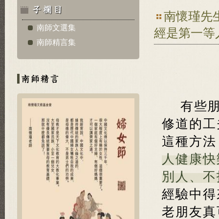
南懷瑾先
南師文選集
經是第一等
南師精言集
有些
修道的工
這種方法
人健康快
別人、不
經驗中得
老朋友真