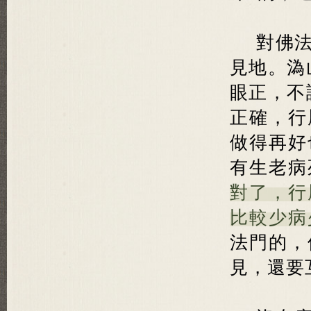
對佛
見地。溈
眼正，不
正確，行
做得再好
有生老病
對了，行
比較少病
法門的，
見，還要