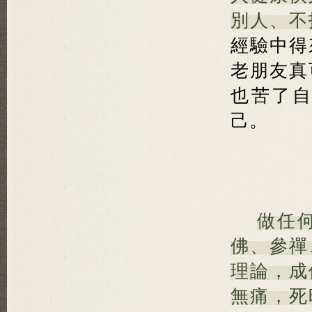
別人、不
經驗中得
老朋友真
也苦了
己。
做任
佛、參禪
理論，成
無痛，死