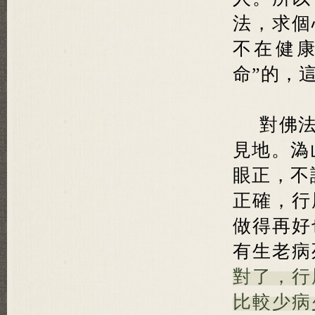
法，求個
不在健
命”的，
對佛
見地。溈
眼正，不
正確，行
做得再好
有生老病
對了，行
比較少病