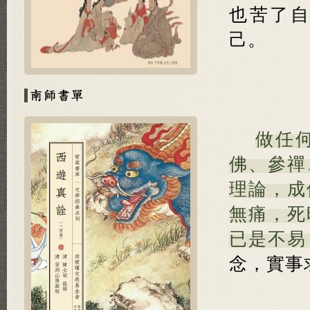
也苦了
己。
做任
佛、參禪
理論，成
無痛，死
已是不易
念，實事