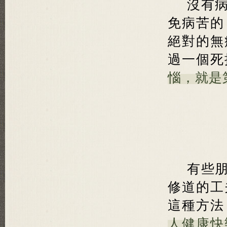
沒有
免病苦的
絕對的無
過一個死
惱，就是
有些
修道的工
這種方法
人健康快