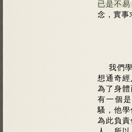
已是不易
念，實事
我們
想通奇經
為了身體
有一個是
騷，他學
為此負責
人。所以