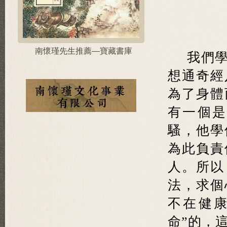
南懷瑾先生推薦—寶藏書庫
我們
想通奇經
為了身體
有一個是
騷，他學
為此負責
人。所以
法，求個
不在健
命”的，