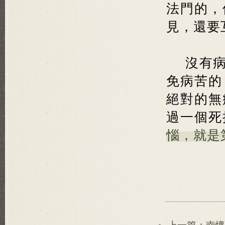
法門的，
見，還要
沒有
免病苦的
絕對的無
過一個死
惱，就是