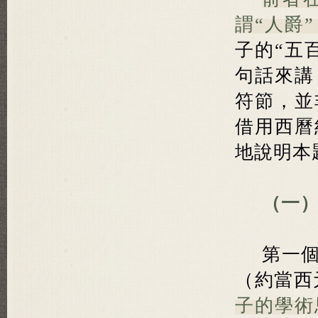
謂“人爵
子的“五
句話來講
符節，並
借用西曆
地說明本
（一）
第一
（約當西
子的學術