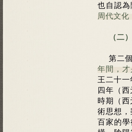
也自認為
周代文化
（二）
第二
年間，才
王二十一
四年（西
時期（西
術思想，
百家的學