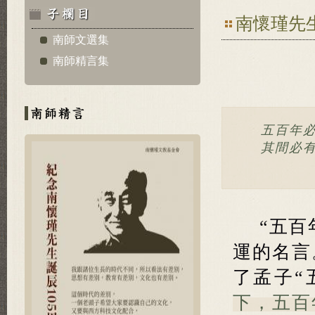
南懷瑾先
南師文選集
南師精言集
五百年
其間必
“五百
運的名言
了孟子“
下，五百