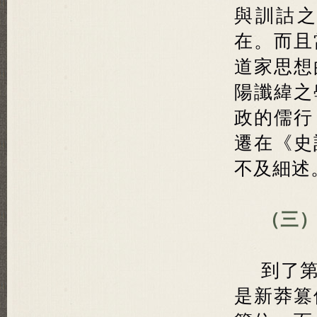
與訓詁
在。而且
道家思想
陽讖緯之
政的儒行
遷在《史
不及細述
（三）
到了
是新莽篡