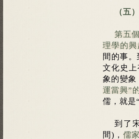
（五）
第五
理學的興
間的事。
文化史上
象的變象
運當興”
儒，就是
到了
間)，
儒