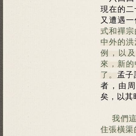
現在的二
又遭遇一
式和禪宗
中外的洪
例，以
來，新的
了。
孟子
者，由
矣，以其
我們
住張橫渠