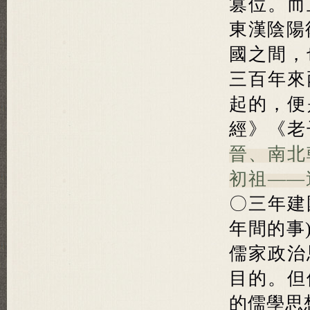
篡位。而
東漢陰陽
國之間，
三百年來
起的，便
經》《老
晉、南北
初祖——
〇三年建
年間的事
儒家政治
目的。但
的儒學思