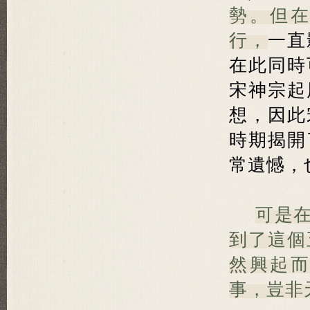
勢。但
行，
一直
在此同時
宋神宗起
想，因此
時期揭開
常遺憾，
可是
到了這個
然興起
事，豈非