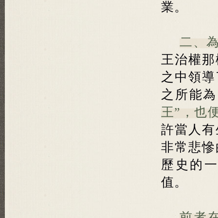
業。
二、
王治權那
之中領導
之所能為
王”，也
許當人有
非常悲慘
歷史的
值。
前者