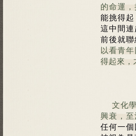
的命運，
能挑得起
這中間連
前後就聯
以看青年
得起來，
文化
興衰，至
任何一個