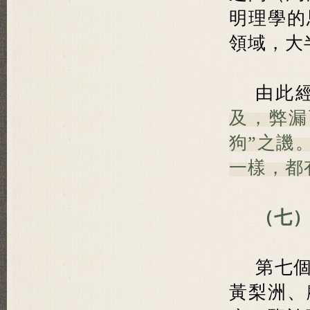
明理學的
領域，大
由此
及，弊漏
狗”之譏
一樣，都
（七）
第七
黃梨洲、