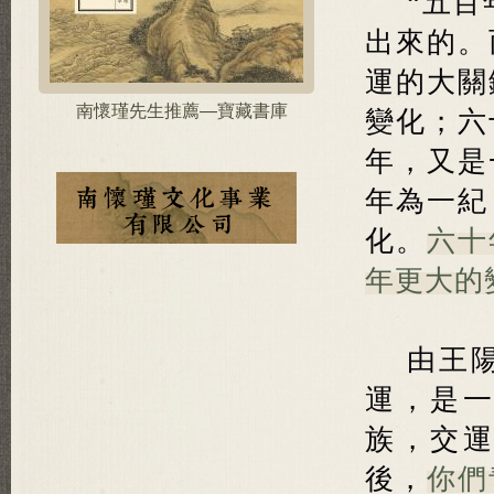
“五百
出來的。
運的大關
南懷瑾先生推薦—寶藏書庫
變化；六
年，又是
年為一紀
化。
六十
年更大的
由王
運，是
族，交
後，
你們