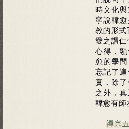
時文化與
寧說韓愈
教的形式
愛之謂仁
心得，融
愈的學問
忘記了這
實，除了
之外，真
韓愈有師
禪宗