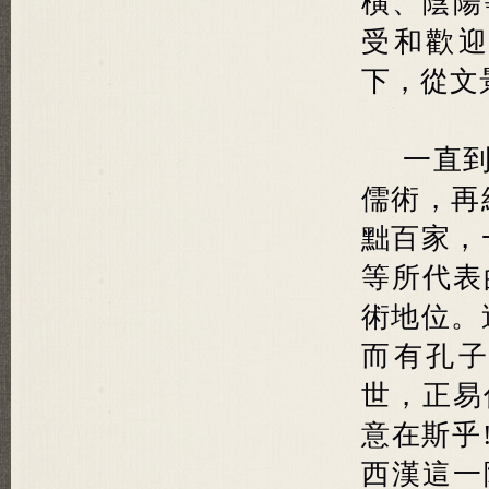
橫、陰陽
受和歡
下，從文
一直
儒術，再
黜百家，
等所代表
術地位。
而有孔
世，正易
意在斯乎
西漢這一