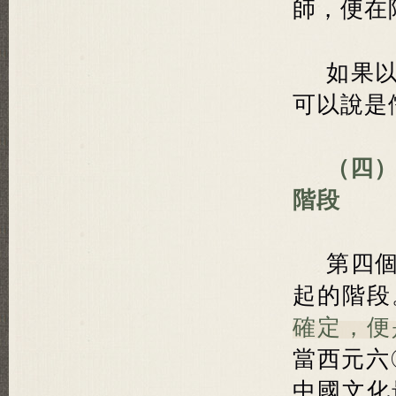
師，便在
如果
可以說是
（四）
階段
第四
起的階段
確定，便
當西元六
中國文化