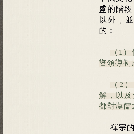
盛的階段
以外，
的：
（1
響領導初
（2
解，以及
都對漢儒
禪宗