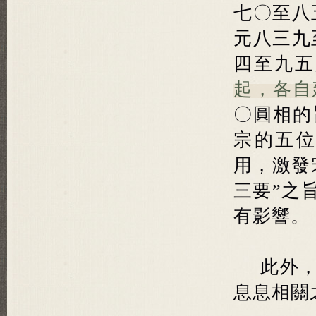
七〇至八
元八三九
四至九五
起，各自
〇圓相的
宗的五
用，激發
三要”之
有影響。
此外
息息相關