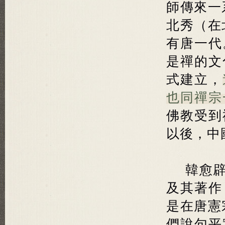
師傳來一
北秀（在
有唐一代
是禪的文
式建立，
也同禪宗
佛教受到
以後，中
韓愈
及其著作
是在唐憲
們說句平