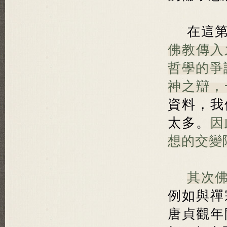
在這
佛教傳入
哲學的爭
神之辯，
資料，我
太多。
因
想的交變
其次
例如與禪
唐貞觀年