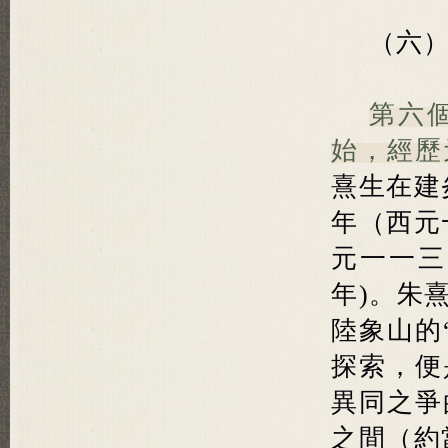
（六）
第六
始，經歷
熹生在建
年（西元
元一一三
年)。朱
陸象山的
探索，便
異同之爭
之間（約