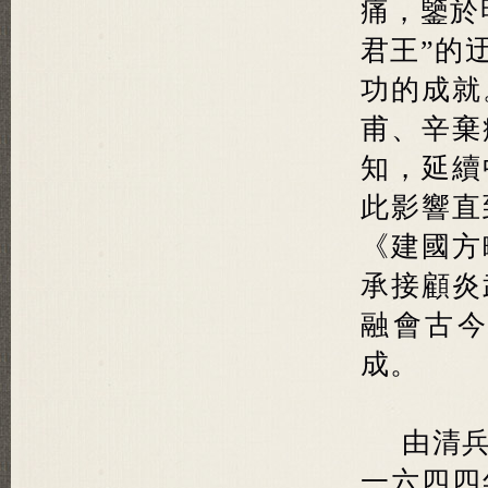
痛，鑒於
君王”的
功的成就
甫、辛棄
知，延續
此影響直
《建國方
承接顧炎
融會古
成。
由清
一六四四