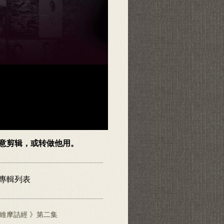
随意剪辑，或转做他用。
頻專輯列表
維摩詰經 》第二集