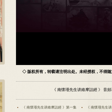
◇ 版权所有，转载请注明出处。未经授权，不得
《 南懷瑾先生讲維摩詰經 》 音
《 南懷瑾先生讲維摩詰經 》第一集
《 南懷瑾先生讲