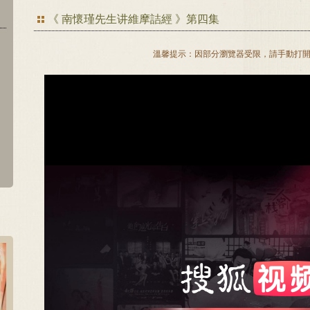
《 南懷瑾先生讲維摩詰經 》第四集
溫馨提示：因部分瀏覽器受限，請手動打