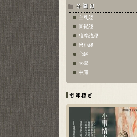
金剛經
圓覺經
維摩詰經
藥師經
心經
大學
中庸