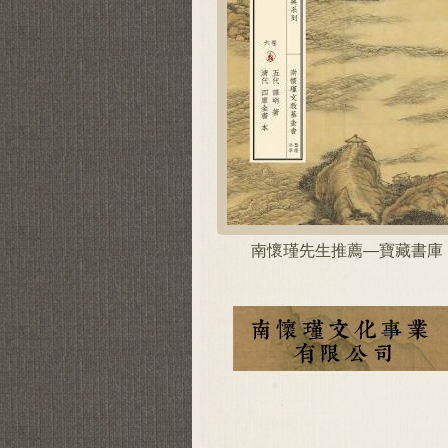
南懷瑾先生推薦—寶藏書庫