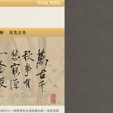
简体版
繁體版
音頻中心
>
南懷瑾先生讲維摩詰經
> 當前頁面