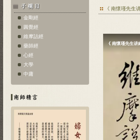
《 南懷瑾先生
金剛經
圓覺經
維摩詰經
藥師經
心經
大學
中庸