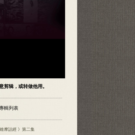
随意剪辑，或转做他用。
頻專輯列表
維摩詰經 》第二集