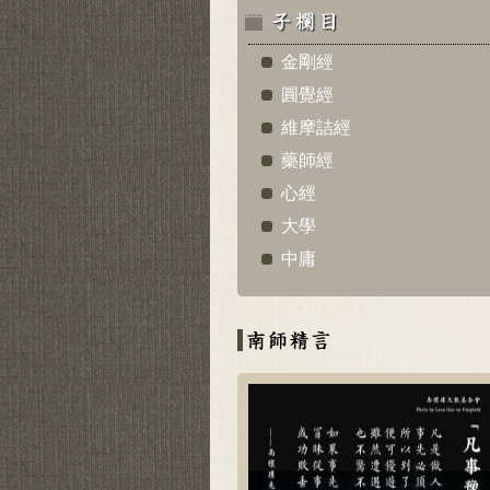
金剛經
圓覺經
維摩詰經
藥師經
心經
大學
中庸