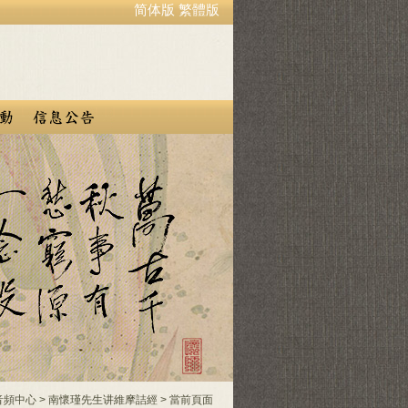
简体版
繁體版
音頻中心
>
南懷瑾先生讲維摩詰經
> 當前頁面