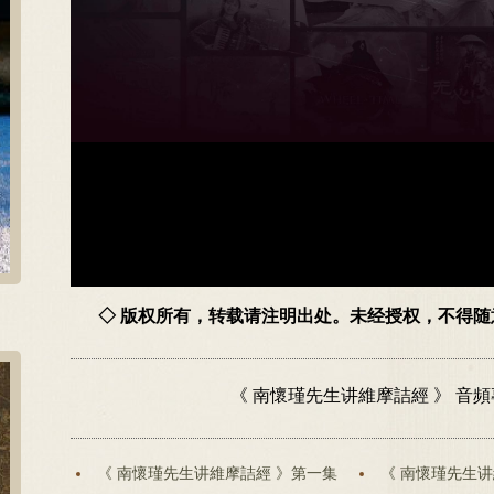
◇ 版权所有，转载请注明出处。未经授权，不得
《 南懷瑾先生讲維摩詰經 》 音
《 南懷瑾先生讲維摩詰經 》第一集
《 南懷瑾先生讲