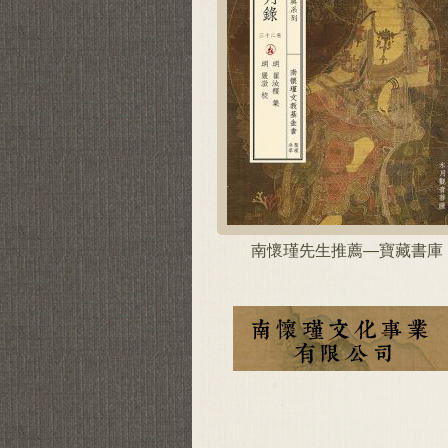
南懷瑾先生推薦—寶藏書庫