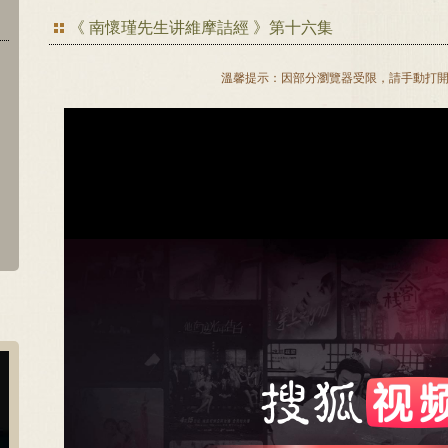
《 南懷瑾先生讲維摩詰經 》第十六集
溫馨提示：因部分瀏覽器受限，請手動打