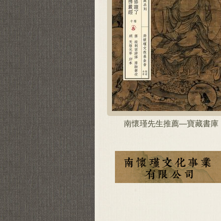
南懷瑾先生推薦—寶藏書庫