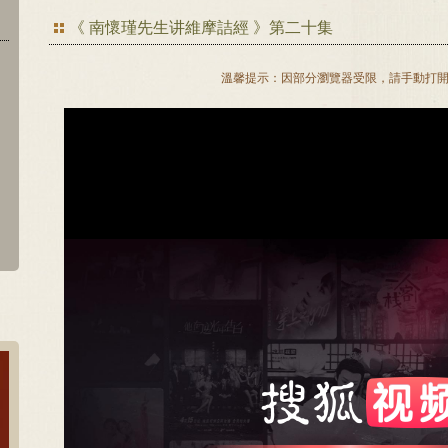
《 南懷瑾先生讲維摩詰經 》第二十集
溫馨提示：因部分瀏覽器受限，請手動打