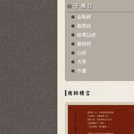
金剛經
圓覺經
維摩詰經
藥師經
心經
大學
中庸