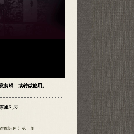
随意剪辑，或转做他用。
頻專輯列表
維摩詰經 》第二集