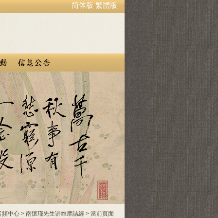
简体版
繁體版
音頻中心
>
南懷瑾先生讲維摩詰經
> 當前頁面