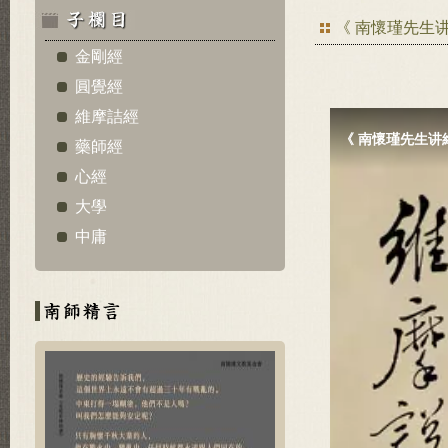
《 南懷瑾先生
金剛經
圓覺經
維摩詰經
藥師經
心經
大學
中庸