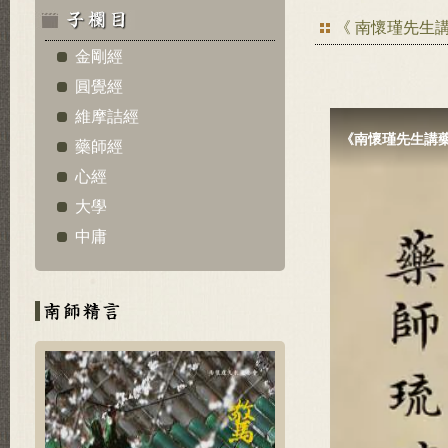
《 南懷瑾先生
金剛經
圓覺經
維摩詰經
藥師經
心經
大學
中庸