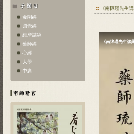
《南懷瑾先生講
金剛經
圓覺經
維摩詰經
藥師經
心經
大學
中庸