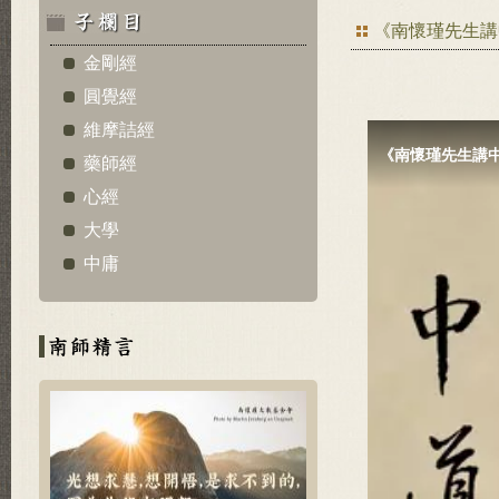
《南懷瑾先生講
金剛經
圓覺經
維摩詰經
藥師經
心經
大學
中庸