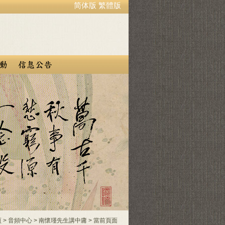
简体版
繁體版
頁
>
音頻中心
>
南懷瑾先生講中庸
> 當前頁面