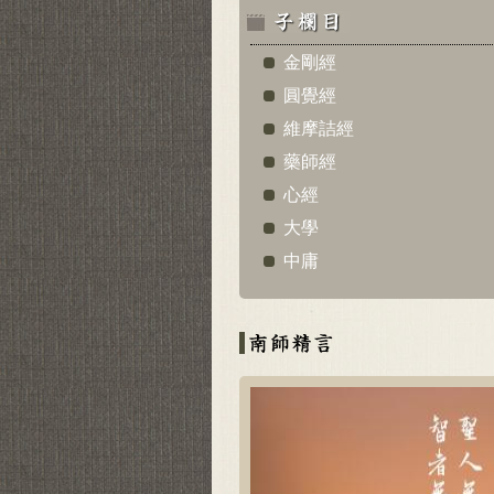
金剛經
圓覺經
維摩詰經
藥師經
心經
大學
中庸