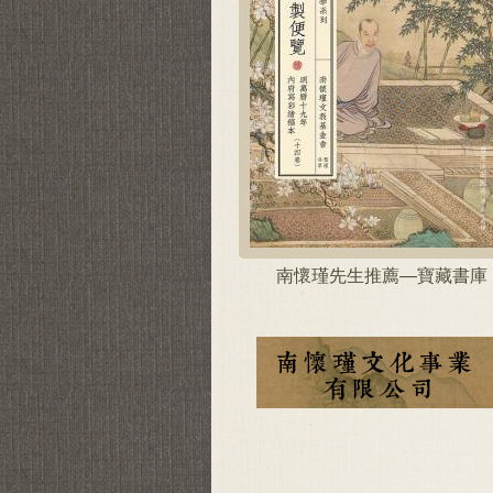
南懷瑾先生推薦—寶藏書庫