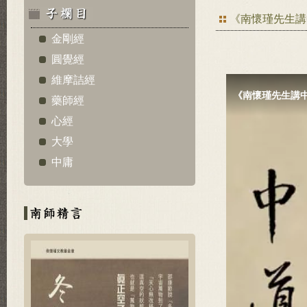
《南懷瑾先生講
金剛經
圓覺經
維摩詰經
藥師經
心經
大學
中庸