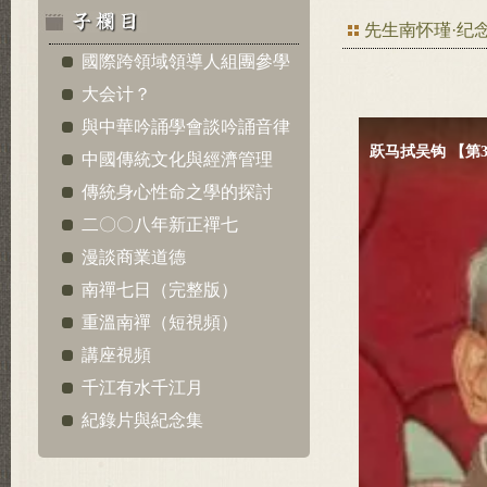
先生南怀瑾·纪
國際跨領域領導人組團參學
大会计？
與中華吟誦學會談吟誦音律
中國傳統文化與經濟管理
傳統身心性命之學的探討
二〇〇八年新正禪七
漫談商業道德
南禪七日（完整版）
重溫南禪（短視頻）
講座視頻
千江有水千江月
紀錄片與紀念集