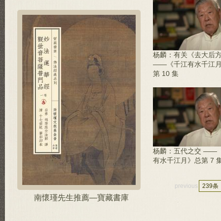
杨麟：有关《去大后
——《千江有水千江
第 10 集
杨麟：五代之交 ——
有水千江月》总第 7 
previous
239条
南懷瑾先生推薦—寶藏書庫