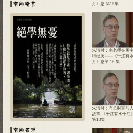
月》总 第19集
朱清时：南老师在川
特经历——《千江有
月》总第 16 集
朱清时：有关财富与
故事 《千江有水千江
第13集