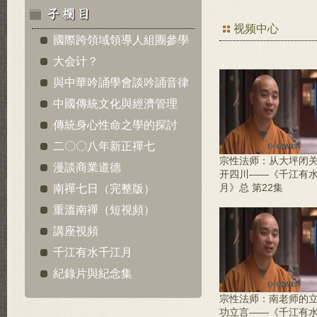
视频中心
國際跨領域領導人組團參學
大会计？
與中華吟誦學會談吟誦音律
中國傳統文化與經濟管理
傳統身心性命之學的探討
二〇〇八年新正禪七
宗性法师：从大坪闭
漫談商業道德
开四川——《千江有
月》总 第22集
南禪七日（完整版）
重溫南禪（短視頻）
講座視頻
千江有水千江月
紀錄片與紀念集
宗性法师：南老师的
功立言——《千江有