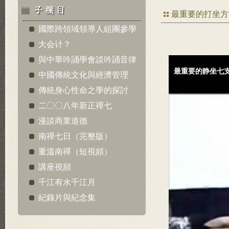
最重要的打坐方
國際跨領域領導人組團參學
大会计？
與中華吟誦學會談吟誦音律
中國傳統文化與經濟管理
傳統身心性命之學的探討
二〇〇八年新正禪七
漫談商業道德
南禪七日（完整版）
重溫南禪（短視頻）
講座視頻
千江有水千江月
紀錄片與紀念集